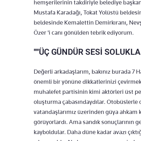
hemşerilerinin takdiriyle belediye başkan
Mustafa Karadağı, Tokat Yolüstü beldes
beldesinde Kemalettin Demirkıranı, Nev
Özer 'i canı gönülden tebrik ediyorum.
""ÜÇ GÜNDÜR SESİ SOLUKLA
Değerli arkadaşlarım, bakınız burada 7 H
önemli bir yönüne dikkatlerinizi çevirme
muhalefet partisinin kimi aktörleri üst
oluşturma çabasındaydılar. Otobüslerle o
vatandaşlarımız üzerinden güya ahkam ke
görüyorlardı. Ama sandık sonuçlarının ge
kayboldular. Daha düne kadar avazı çıktı