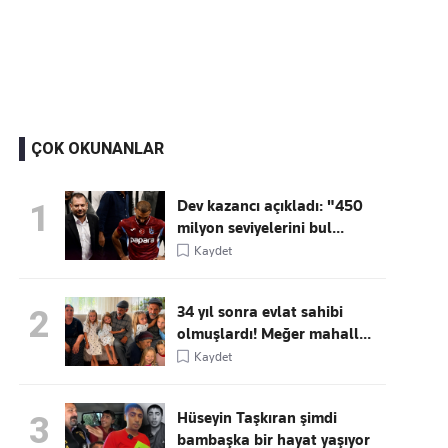
Kaçırmayın
Ücretsiz üye olun, gündemi
şekillendiren gelişmeleri önce siz duyun
ÇOK OKUNANLAR
Dev kazancı açıkladı: "450
1
milyon seviyelerini bul...
Kaydet
34 yıl sonra evlat sahibi
2
olmuşlardı! Meğer mahall...
Kaydet
Hüseyin Taşkıran şimdi
3
bambaşka bir hayat yaşıyor