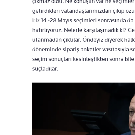
çıkmaz oldu. Ne konuşan var ne seçimler
getirdikleri vatandaşlarımızdan çıkıp özü
biz 14 -28 Mayıs seçimleri sonrasında da 
hatırlıyoruz. Nelerle karşılaşmadık ki? Ger
utanmadan çıktılar. Öndeyiz diyerek hal
döneminde sipariş anketler vasıtasıyla s
seçim sonuçları kesinleştikten sonra bile 
suçladılar.