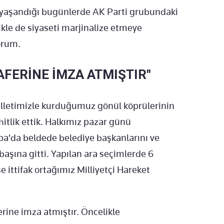
n yaşandığı bugünlerde AK Parti grubundaki
kle de siyaseti marjinalize etmeye
orum.
AFERİNE İMZA ATMIŞTIR"
milletimizle kurduğumuz gönül köprülerinin
itlik ettik. Halkımız pazar günü
a'da beldede belediye başkanlarını ve
başına gitti. Yapılan ara seçimlerde 6
 ittifak ortağımız Milliyetçi Hareket
erine imza atmıştır. Öncelikle