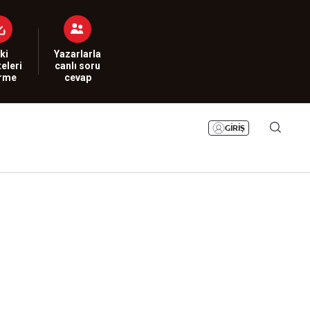
Bizim Sayfa
Namaz Vakitleri
Sesli Yayınlar
ki
Yazarlarla
eleri
canlı soru
irme
cevap
GİRİŞ