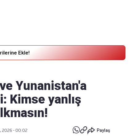
Haber Verin
Editör masamıza bilgi ve materyal
göndermek için
tıklayın
ilerine Ekle!
 ve Yunanistan'a
i: Kimse yanlış
lkmasın!
n, 2026 - 00:02
Paylaş