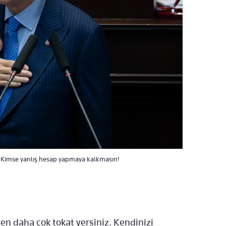
: Kimse yanlış hesap yapmaya kalkmasın!
ten daha çok tokat yersiniz. Kendinizi