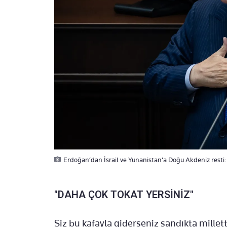
Erdoğan’dan İsrail ve Yunanistan'a Doğu Akdeniz resti
"DAHA ÇOK TOKAT YERSİNİZ"
Siz bu kafayla giderseniz sandıkta millet