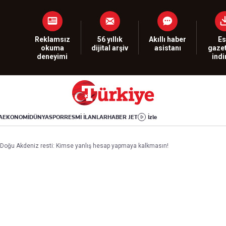
Dünya
Yaşam
Kültür-Sanat
Orta Doğu
Sağlık
Sinema
Avrupa
Hava Durumu
Arkeoloji
Reklamsız
56 yıllık
Akıllı haber
Es
okuma
dijital arşiv
asistanı
gazet
Amerika
Yemek
Kitap
deneyimi
ind
Afrika
Seyahat
Tarih
İsrail-Gazze
Aktüel
A
EKONOMİ
DÜNYA
SPOR
RESMİ İLANLAR
HABER JET
İzle
Uygulamalar
a Doğu Akdeniz resti: Kimse yanlış hesap yapmaya kalkmasın!