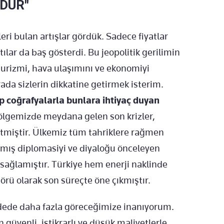
ÜDÜR"
leri bulan artışlar gördük. Sadece fiyatlar
ntılar da baş gösterdi. Bu jeopolitik gerilimin
, turizmi, hava ulaşımını ve ekonomiyi
da sizlerin dikkatine getirmek isterim.
ip coğrafyalarla bunlara ihtiyaç duyan
lgemizde meydana gelen son krizler,
 etmiştir. Ülkemiz tüm tahriklere rağmen
lmış diplomasiyi ve diyaloğu önceleyen
ı sağlamıştır. Türkiye hem enerji naklinde
törü olarak son süreçte öne çıkmıştır.
adede daha fazla göreceğimize inanıyorum.
ın güvenli, istikrarlı ve düşük maliyetlerle