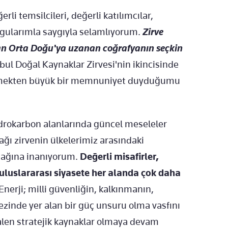
li temsilcileri, değerli katılımcılar,
uygularımla saygıyla selamlıyorum.
Zirve
dan Orta Doğu'ya uzanan coğrafyanın seçkin
bul Doğal Kaynaklar Zirvesi'nin ikincisinde
 etmekten büyük bir memnuniyet duyduğumu
 hidrokarbon alanlarında güncel meseleler
cağı zirvenin ülkelerimiz arasındaki
pacağına inanıyorum.
Değerli misafirler,
 uluslararası siyasete her alanda çok daha
Enerji; milli güvenliğin, kalkınmanın,
ezinde yer alan bir güç unsuru olma vasfını
halen stratejik kaynaklar olmaya devam