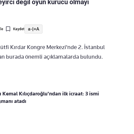
seyirci değil oyun kurucu olmayı
a-
|
+A
le
Kaydet
tfi Kırdar Kongre Merkezi'nde 2. İstanbul
oğan burada önemli açıklamalarda bulundu.
Kemal Kılıçdaroğlu'ndan ilk icraat: 3 ismi
ışmanı atadı