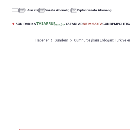
Gündem
Ekonomi
Spor
E-Gazete
Gazete Aboneliği
Dijital Gazete Aboneliği
Politika
Borsa
Futbol
Eğitim
Altın
Puan Durumu
SON DAKİKA
YAZARLAR
BİZİM SAYFA
GÜNDEM
POLİTİK
Döviz
Fikstür
Hisse Senedi
Şampiyonlar Ligi
Haberler
Gündem
Cumhurbaşkanı Erdoğan: Türkiye ene
Kripto Para
Avrupa Ligi
Emlak
Basketbol
T-Otomobil
Turizm
Yazarlar
Diğer Kategoriler
Kurumsal
Bugünün Yazarları
Magazin
Hakkımızda
Tüm Yazarlar
Teknoloji
İletişim
Resmî Ilanlar
Künye
Haberler
Gazete Aboneliği
Foto Haber
Danışma Telefonları
Video Galeri
Yasal
Reklam Ver