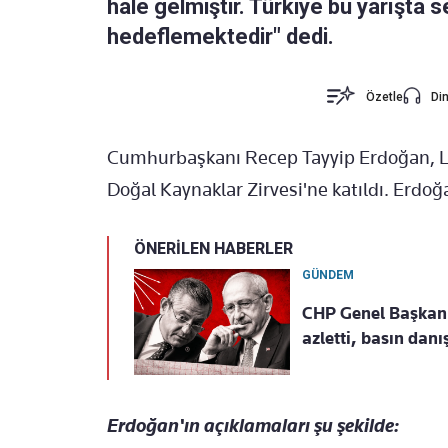
hale gelmiştir. Türkiye bu yarışta 
hedeflemektedir" dedi.
Özetle
Din
Cumhurbaşkanı Recep Tayyip Erdoğan, Lü
Doğal Kaynaklar Zirvesi'ne katıldı. Erd
ÖNERİLEN HABERLER
GÜNDEM
CHP Genel Başkanı 
azletti, basın dan
Erdoğan'ın açıklamaları şu şekilde: