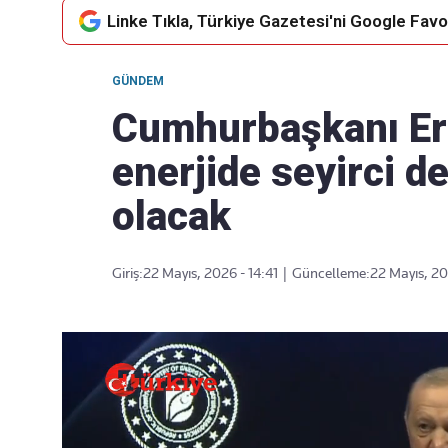
Linke Tıkla, Türkiye Gazetesi'ni Google Favor
GÜNDEM
Takip Edin
Favori mecralarınızda haber
Cumhurbaşkanı Er
akışımıza ulaşın
enerjide seyirci d
olacak
Giriş:
22 Mayıs, 2026 - 14:41
|
Güncelleme:
22 Mayıs, 20