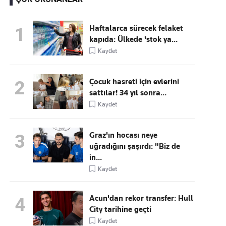
Haftalarca sürecek felaket
1
kapıda: Ülkede 'stok ya...
Kaçırmayın
Kaydet
Ücretsiz üye olun, gündemi
şekillendiren gelişmeleri önce siz duyun
Çocuk hasreti için evlerini
2
sattılar! 34 yıl sonra...
Kaydet
Graz'ın hocası neye
3
uğradığını şaşırdı: "Biz de
in...
Kaydet
Acun'dan rekor transfer: Hull
4
City tarihine geçti
Kaydet