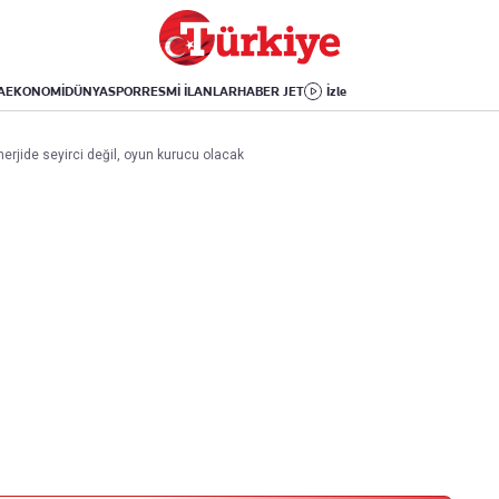
Dünya
Yaşam
Kültür-Sanat
Orta Doğu
Sağlık
Sinema
Avrupa
Hava Durumu
Arkeoloji
A
EKONOMİ
DÜNYA
SPOR
RESMİ İLANLAR
HABER JET
İzle
Amerika
Yemek
Kitap
Afrika
Seyahat
Tarih
rjide seyirci değil, oyun kurucu olacak
İsrail-Gazze
Aktüel
Uygulamalar