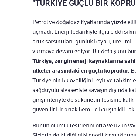
"TÜRKİYE GÜÇLÜ BİR KÖPR
Petrol ve doğalgaz fiyatlarında yüzde elli
uçmadı. Enerji tedarikiyle ilgili ciddi sıkı
artık sarsıntıları, günlük hayatı, üretimi
vurmaya devam ediyor. Bir defa şunu bura
Türkiye, zengin enerji kaynaklarına sah
ülkeler arasındaki en güçlü köprüdür.
Bö
Türkiye'nin bu özelliğini teyit ve tahkim
sağduyulu siyasetiyle savaşın dışında ka
girişimleriyle de sükunetin tesisine katk
güvenilir bir ortak hem de barışın kilit ak
Bunun olumlu tesirlerini orta ve uzun v
Sizlerin de bildiği gibi enerji kaynakların