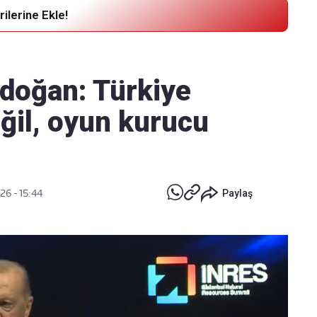
ilerine Ekle!
Haber Verin
Editör masamıza bilgi ve materyal
doğan: Türkiye
göndermek için
tıklayın
eğil, oyun kurucu
26 - 15:44
Paylaş