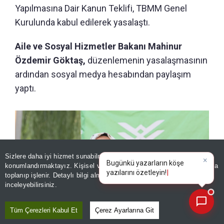
Yapılmasına Dair Kanun Teklifi, TBMM Genel
Kurulunda kabul edilerek yasalaştı.
Aile ve Sosyal Hizmetler Bakanı Mahinur
Özdemir Göktaş,
düzenlemenin yasalaşmasının
ardından sosyal medya hesabından paylaşım
yaptı.
Sizlere daha iyi hizmet sunabilmek adına sitemizde
çerez
konumlandırmaktayız. Kişisel verileriniz, KVKK ve GDPR kapsamında
×
Bugünkü
|
toplanıp işlenir. Detaylı bilgi almak için
Aydınlatma Metnimizi
📰
Son 30 güne ait haberleri, spor gelişmelerini veya yazar yazılarını sorgulayabilirsiniz.
inceleyebilirsiniz.
Tüm Çerezleri Kabul Et
Çerez Ayarlarına Git