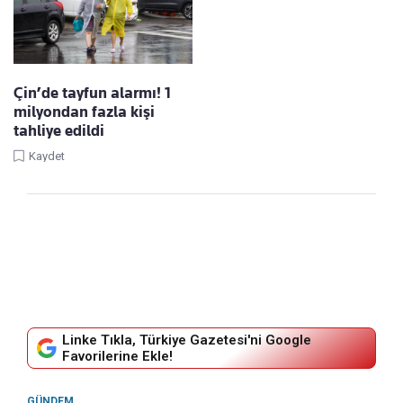
Çin’de tayfun alarmı! 1
milyondan fazla kişi
tahliye edildi
Kaydet
Linke Tıkla, Türkiye Gazetesi'ni Google
Favorilerine Ekle!
GÜNDEM