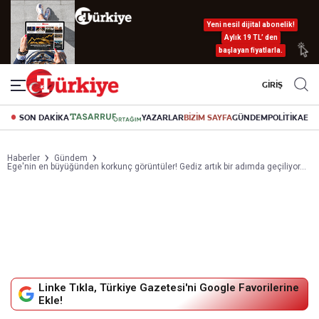
Yeni nesil dijital abonelik!
Aylık 19 TL’ den
başlayan fiyatlarla.
GİRİŞ
SON DAKİKA
YAZARLAR
BİZİM SAYFA
GÜNDEM
POLİTİKA
EK
Haberler
Gündem
Ege'nin en büyüğünden korkunç görüntüler! Gediz artık bir adımda geçiliyor...
Linke Tıkla, Türkiye Gazetesi'ni Google Favorilerine
Ekle!