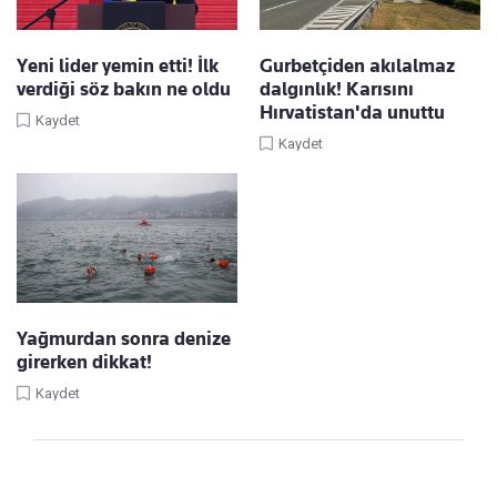
Yeni lider yemin etti! İlk
Gurbetçiden akılalmaz
verdiği söz bakın ne oldu
dalgınlık! Karısını
Hırvatistan'da unuttu
Kaydet
Kaydet
Yağmurdan sonra denize
girerken dikkat!
Kaydet