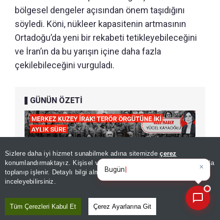
bölgesel dengeler açısından önem taşıdığını
söyledi. Köni, nükleer kapasitenin artmasının
Ortadoğu’da yeni bir rekabeti tetikleyebileceğini
ve İran’ın da bu yarışın içine daha fazla
çekilebileceğini vurguladı.
GÜNÜN ÖZETİ
Sizlere daha iyi hizmet sunabilmek adına sitemizde
çerez
×
Günün spor, gündem ve
konumlandırmaktayız. Kişisel verileriniz, KVKK ve GDPR kapsamında
ekonomi gel
toplanıp işlenir. Detaylı bilgi almak için
Aydınlatma Metnimizi
📰
Son 30 güne ait haberleri, spor gelişmelerini veya yazar yazılarını sorgulayabilirsiniz.
inceleyebilirsiniz.
Tüm Çerezleri Kabul Et
Çerez Ayarlarına Git