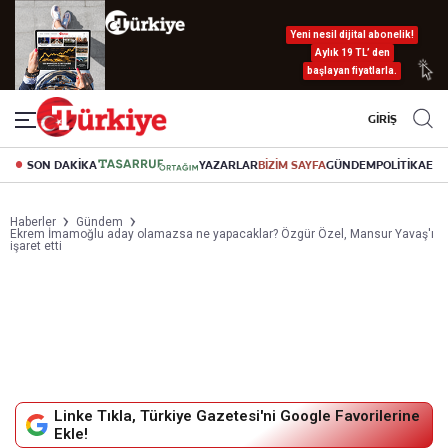
Yeni nesil dijital abonelik!
Aylık 19 TL’ den
başlayan fiyatlarla.
GİRİŞ
SON DAKİKA
YAZARLAR
BİZİM SAYFA
GÜNDEM
POLİTİKA
EK
Haberler
Gündem
Ekrem İmamoğlu aday olamazsa ne yapacaklar? Özgür Özel, Mansur Yavaş'ı
işaret etti
Linke Tıkla, Türkiye Gazetesi'ni Google Favorilerine
Ekle!