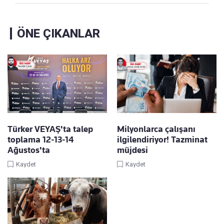
ÖNE ÇIKANLAR
Türker VEYAŞ'ta talep
Milyonlarca çalışanı
toplama 12-13-14
ilgilendiriyor! Tazminat
Ağustos'ta
müjdesi
Kaydet
Kaydet