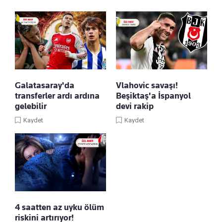
Galatasaray'da
Vlahovic savaşı!
transferler ardı ardına
Beşiktaş'a İspanyol
gelebilir
devi rakip
Kaydet
Kaydet
4 saatten az uyku ölüm
riskini artırıyor!