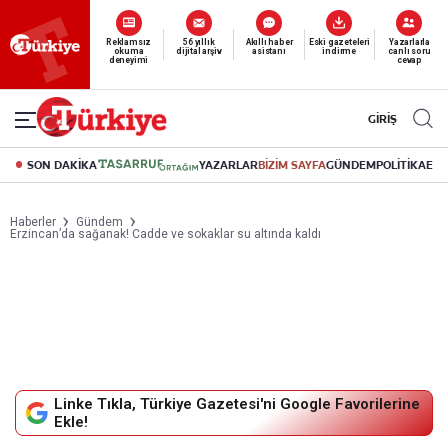
Yeni nesil dijital
abonelik 19 TL’den başlayan fiyatlarla.
GİRİŞ
SON DAKİKA
YAZARLAR
BİZİM SAYFA
GÜNDEM
POLİTİKA
EK
Haberler
Gündem
Erzincan’da sağanak! Cadde ve sokaklar su altında kaldı
Linke Tıkla, Türkiye Gazetesi'ni Google Favorilerine
Ekle!