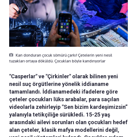
Kan donduran çocuk sömürü çarkı! Çetelerin yeni nesil
tuzakları ortaya döküldü: Çocukları böyle kandırıyorlar
"Casperlar" ve "Çirkinler" olarak bilinen yeni
nesil suç örgütlerine yönelik iddianame
tamamlandı. İddianamedeki ifadelere göre
çeteler çocukları lüks arabalar, para saçılan
videolarla zehirleyip "Sen bizim kardeşimizsin”
yalanıyla tetikçiliğe sürükledi. 15-25 yaş
arasındaki ailevi sorunları olan çocukları hedef
alan çeteler, klasik mafya modellerini değil,