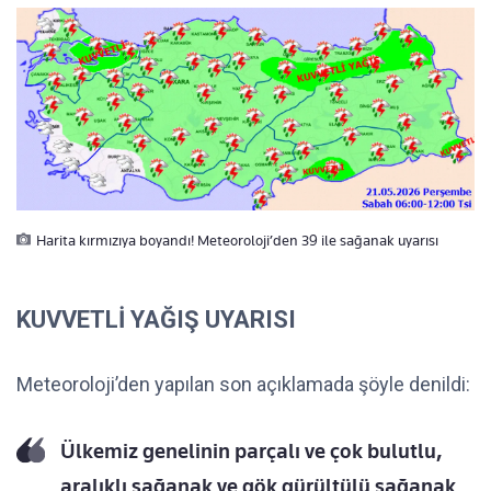
Harita kırmızıya boyandı! Meteoroloji’den 39 ile sağanak uyarısı
KUVVETLİ YAĞIŞ UYARISI
Meteoroloji’den yapılan son açıklamada şöyle denildi:
Ülkemiz genelinin parçalı ve çok bulutlu,
aralıklı sağanak ve gök gürültülü sağanak