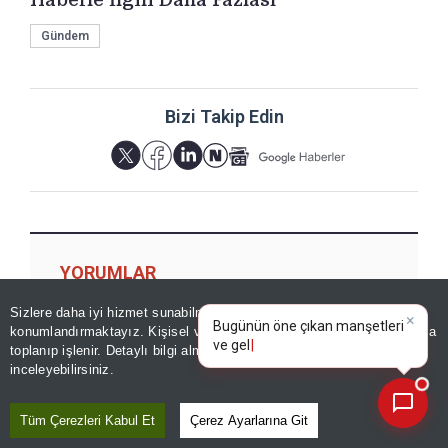
Gündem
Bizi Takip Edin
YORUMLAR
Sizlere daha iyi hizmet sunabilmek adına sitemizde
çerez
×
Bugünün öne çıkan manşetleri
konumlandırmaktayız. Kişisel verileriniz, KVKK ve GDPR kapsamında
ve gelişmeleri neler?
toplanıp işlenir. Detaylı bilgi almak için
Aydınlatma Metnimizi
📰
Son 30 güne ait haberleri, spor gelişmelerini veya yazar yazılarını sorgulayabilirsiniz.
Yorum için giriş yapın
inceleyebilirsiniz.
Tüm Çerezleri Kabul Et
Çerez Ayarlarına Git