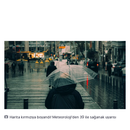
Harita kırmızıya boyandı! Meteoroloji’den 39 ile sağanak uyarısı