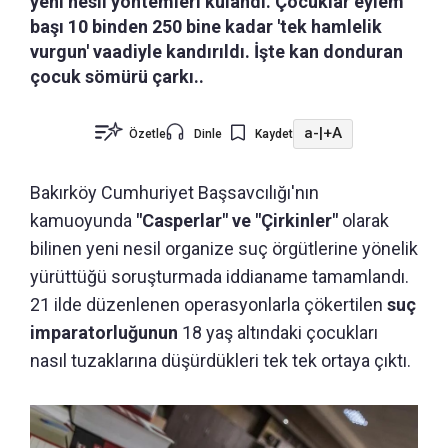
yeni nesil yöntemleri kulandı. Çocuklar eylem
başı 10 binden 250 bine kadar 'tek hamlelik
vurgun' vaadiyle kandırıldı. İşte kan donduran
çocuk sömürü çarkı..
a-
|
+A
Özetle
Dinle
Kaydet
Bakırköy Cumhuriyet Başsavcılığı'nın
kamuoyunda
"Casperlar" ve "Çirkinler"
olarak
bilinen yeni nesil organize suç örgütlerine yönelik
yürüttüğü soruşturmada iddianame tamamlandı.
21 ilde düzenlenen operasyonlarla çökertilen
suç
imparatorluğunun
18 yaş altındaki çocukları
nasıl tuzaklarına düşürdükleri tek tek ortaya çıktı.