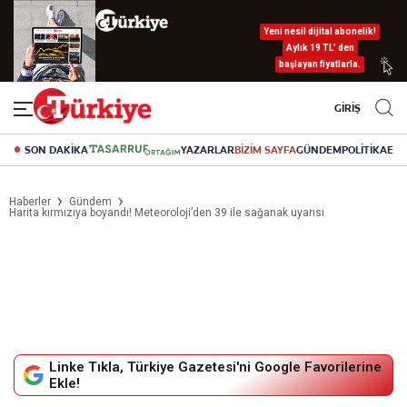
Yeni nesil dijital abonelik!
Aylık 19 TL’ den
başlayan fiyatlarla.
GİRİŞ
SON DAKİKA
YAZARLAR
BİZİM SAYFA
GÜNDEM
POLİTİKA
EK
Haberler
Gündem
Harita kırmızıya boyandı! Meteoroloji’den 39 ile sağanak uyarısı
Linke Tıkla, Türkiye Gazetesi'ni Google Favorilerine
Ekle!