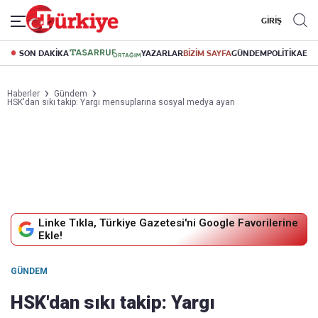
GİRİŞ
SON DAKİKA
YAZARLAR
BİZİM SAYFA
GÜNDEM
POLİTİKA
EK
Haberler
Gündem
HSK'dan sıkı takip: Yargı mensuplarına sosyal medya ayarı
Linke Tıkla, Türkiye Gazetesi'ni Google Favorilerine
Ekle!
GÜNDEM
HSK'dan sıkı takip: Yargı