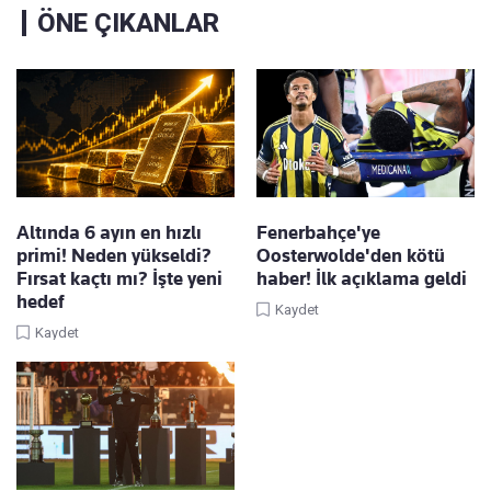
ÖNE ÇIKANLAR
Altında 6 ayın en hızlı
Fenerbahçe'ye
primi! Neden yükseldi?
Oosterwolde'den kötü
Fırsat kaçtı mı? İşte yeni
haber! İlk açıklama geldi
hedef
Kaydet
Kaydet