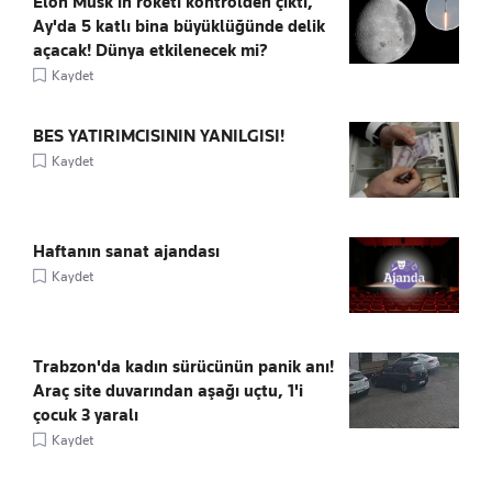
Elon Musk’ın roketi kontrolden çıktı,
Ay'da 5 katlı bina büyüklüğünde delik
açacak! Dünya etkilenecek mi?
Kaydet
BES YATIRIMCISININ YANILGISI!
Kaydet
Haftanın sanat ajandası
Kaydet
Trabzon'da kadın sürücünün panik anı!
Araç site duvarından aşağı uçtu, 1'i
çocuk 3 yaralı
Kaydet