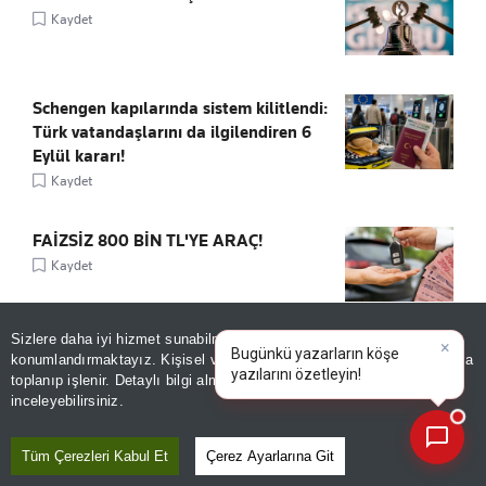
Kaydet
Schengen kapılarında sistem kilitlendi:
Türk vatandaşlarını da ilgilendiren 6
Eylül kararı!
Kaydet
FAİZSİZ 800 BİN TL'YE ARAÇ!
Kaydet
Sizlere daha iyi hizmet sunabilmek adına sitemizde
çerez
×
Bugünkü yazarların köşe
konumlandırmaktayız. Kişisel verileriniz, KVKK ve GDPR kapsamında
yazılarını özetleyin!
toplanıp işlenir. Detaylı bilgi almak için
Aydınlatma Metnimizi
📰
Son 30 güne ait haberleri, spor gelişmelerini veya yazar yazılarını sorgulayabilirsiniz.
inceleyebilirsiniz.
ÖNE ÇIKANLAR
Tüm Çerezleri Kabul Et
Çerez Ayarlarına Git