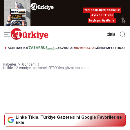
Yeni nesil dijital abonelik!
Aylık 19 TL’ den
başlayan fiyatlarla.
GİRİŞ
SON DAKİKA
YAZARLAR
BİZİM SAYFA
GÜNDEM
POLİTİKA
EK
Haberler
Gündem
İki ilde 12 emniyet personeli FETÖ'den gözaltına alındı
Linke Tıkla, Türkiye Gazetesi'ni Google Favorilerine
Ekle!