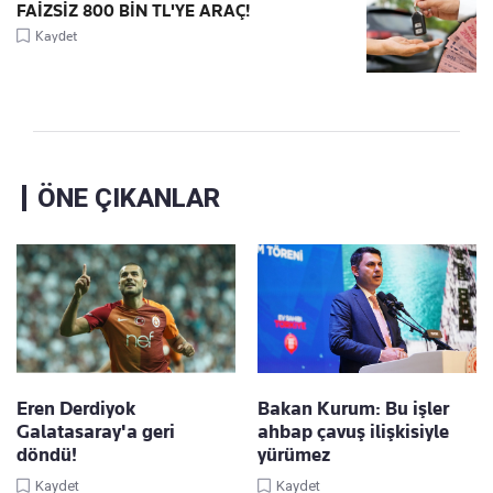
FAİZSİZ 800 BİN TL'YE ARAÇ!
Kaydet
ÖNE ÇIKANLAR
Eren Derdiyok
Bakan Kurum: Bu işler
Galatasaray'a geri
ahbap çavuş ilişkisiyle
döndü!
yürümez
Kaydet
Kaydet