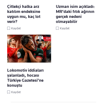
Çitlekçi halka arz
Uzman isim açıkladı:
katılım endeksine
MR’daki fıtık ağrının
uygun mu, kaç lot
gerçek nedeni
verir?
olmayabilir
Kaydet
Kaydet
Lokomotiv iddiaları
yalanladı, hocası
Türkiye Gazetesi’ne
konuştu
Kaydet