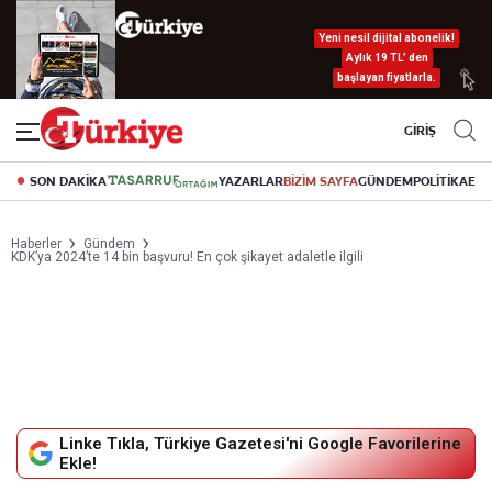
Yeni nesil dijital abonelik!
Aylık 19 TL’ den
başlayan fiyatlarla.
GİRİŞ
SON DAKİKA
YAZARLAR
BİZİM SAYFA
GÜNDEM
POLİTİKA
EK
Haberler
Gündem
KDK’ya 2024’te 14 bin başvuru! En çok şikayet adaletle ilgili
Linke Tıkla, Türkiye Gazetesi'ni Google Favorilerine
Ekle!