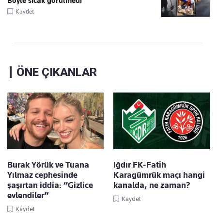
Böyle sıcak görülmedi
Kaydet
ÖNE ÇIKANLAR
Burak Yörük ve Tuana
Iğdır FK-Fatih
Yılmaz cephesinde
Karagümrük maçı hangi
şaşırtan iddia: “Gizlice
kanalda, ne zaman?
evlendiler”
Kaydet
Kaydet