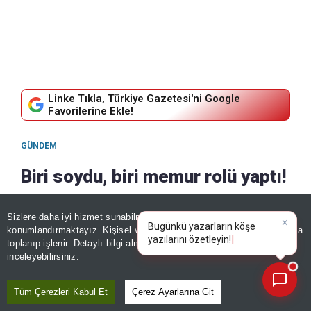
Linke Tıkla, Türkiye Gazetesi'ni Google
Favorilerine Ekle!
GÜNDEM
Biri soydu, biri memur rolü yaptı!
Adana’da akılalmaz hırsızlık
Sizlere daha iyi hizmet sunabilmek adına sitemizde
çerez
planı: Altın, dolar, lira… Ne varsa
×
Bugünkü yazarların köşe
konumlandırmaktayız. Kişisel verileriniz, KVKK ve GDPR kapsamında
yazılarını özetleyi
toplanıp işlenir. Detaylı bilgi almak için
Aydınlatma Metnimizi
çaldı
📰
Son 30 güne ait haberleri, spor gelişmelerini veya yazar yazılarını sorgulayabilirsiniz.
inceleyebilirsiniz.
09 Ağustos, 2026 - 16:26
|
09 Ağustos, 2026 - 16:26
Tüm Çerezleri Kabul Et
Çerez Ayarlarına Git
Paylaş