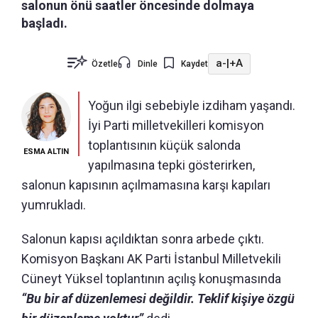
salonun önü saatler öncesinde dolmaya
başladı.
a-
|
+A
Özetle
Dinle
Kaydet
Yoğun ilgi sebebiyle izdiham yaşandı.
İyi Parti milletvekilleri komisyon
toplantısının küçük salonda
ESMA ALTIN
yapılmasına tepki gösterirken,
salonun kapısının açılmamasına karşı kapıları
yumrukladı.
Salonun kapısı açıldıktan sonra arbede çıktı.
Komisyon Başkanı AK Parti İstanbul Milletvekili
Cüneyt Yüksel toplantının açılış konuşmasında
“Bu bir af düzenlemesi değildir. Teklif kişiye özgü