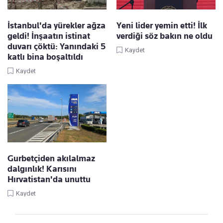
İstanbul'da yürekler ağza
Yeni lider yemin etti! İlk
geldi! İnşaatın istinat
verdiği söz bakın ne oldu
duvarı çöktü: Yanındaki 5
Kaydet
katlı bina boşaltıldı
Kaydet
Gurbetçiden akılalmaz
dalgınlık! Karısını
Hırvatistan'da unuttu
Kaydet