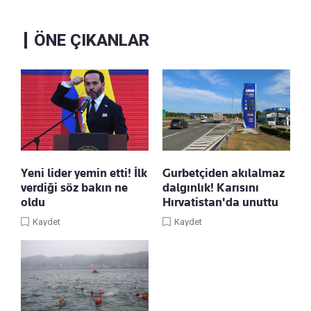
ÖNE ÇIKANLAR
Yeni lider yemin etti! İlk
Gurbetçiden akılalmaz
verdiği söz bakın ne
dalgınlık! Karısını
oldu
Hırvatistan'da unuttu
Kaydet
Kaydet