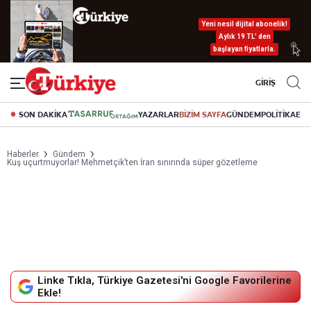
Yeni nesil dijital abonelik!
Aylık 19 TL’ den
başlayan fiyatlarla.
GİRİŞ
SON DAKİKA
YAZARLAR
BİZİM SAYFA
GÜNDEM
POLİTİKA
EK
Haberler
Gündem
Kuş uçurtmuyorlar! Mehmetçik’ten İran sınırında süper gözetleme
Linke Tıkla, Türkiye Gazetesi'ni Google Favorilerine
Ekle!