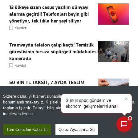
13 ülkeye sızan casus yazılım dünyayı
alarma geçirdi! Telefonları beyin gibi
yönetiyor, tek tıkla her şeyi siliyor
Kaydet
Tramvayda telefon çalıp kaçtı! Temizlik
görevlisinin hırsıza süpürgeli müdahalesi
kamerada
Kaydet
50 BİN TL TAKSİT, 7 AYDA TESLİM
Kaydet
×
Günün spor, gündem ve
Sizlere daha iyi hizmet sunabilmek adına sitemizde
çerez
ekonomi gelişmelerini analiz
konumlandırmaktayız. Kişisel verileriniz, KVKK ve GDPR kapsamında
edin!
toplanıp işlenir. Detaylı bilgi almak için
Aydınlatma Metnimizi
📰
Son 30 güne ait haberleri, spor gelişmelerini veya yazar yazılarını sorgulayabilirsiniz.
inceleyebilirsiniz.
Tüm Çerezleri Kabul Et
Çerez Ayarlarına Git
ÖNE ÇIKANLAR