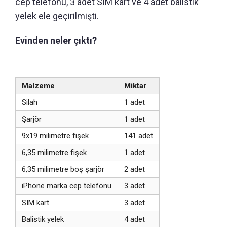
cep telefonu, 3 adet SIM kart ve 4 adet balistik
yelek ele geçirilmişti.
Evinden neler çıktı?
Malzeme
Miktar
Silah
1 adet
Şarjör
1 adet
9x19 milimetre fişek
141 adet
6,35 milimetre fişek
1 adet
6,35 milimetre boş şarjör
2 adet
iPhone marka cep telefonu
3 adet
SIM kart
3 adet
Balistik yelek
4 adet