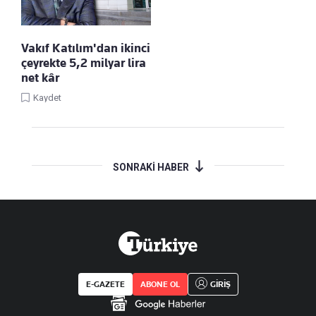
Vakıf Katılım'dan ikinci
çeyrekte 5,2 milyar lira
net kâr
Kaydet
SONRAKİ HABER
E-GAZETE
ABONE OL
GİRİŞ