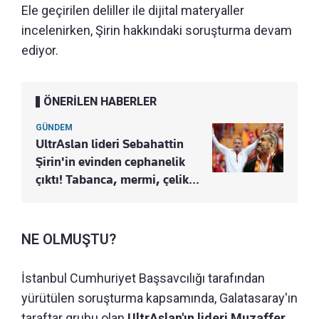
Ele geçirilen deliller ile dijital materyaller
incelenirken, Şirin hakkındaki soruşturma devam
ediyor.
ÖNERİLEN HABERLER
GÜNDEM
UltrAslan lideri Sebahattin
Şirin'in evinden cephanelik
çıktı! Tabanca, mermi, çelik...
NE OLMUŞTU?
İstanbul Cumhuriyet Başsavcılığı tarafından
yürütülen soruşturma kapsamında, Galatasaray'ın
taraftar grubu olan
UltrAslan'ın lideri Muzaffer