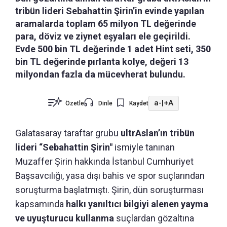
tribün lideri Sebahattin Şirin’in evinde yapılan
aramalarda toplam 65 milyon TL değerinde
para, döviz ve ziynet eşyaları ele geçirildi.
Evde 500 bin TL değerinde 1 adet Hint seti, 350
bin TL değerinde pırlanta kolye, değeri 13
milyondan fazla da mücevherat bulundu.
a-
|
+A
Özetle
Dinle
Kaydet
Galatasaray taraftar grubu
ultrAslan’ın tribün
lideri “Sebahattin Şirin"
ismiyle tanınan
Muzaffer Şirin hakkında İstanbul Cumhuriyet
Başsavcılığı, yasa dışı bahis ve spor suçlarından
soruşturma başlatmıştı. Şirin, dün soruşturması
kapsamında
halkı yanıltıcı bilgiyi alenen yayma
ve uyuşturucu kullanma
suçlardan gözaltına