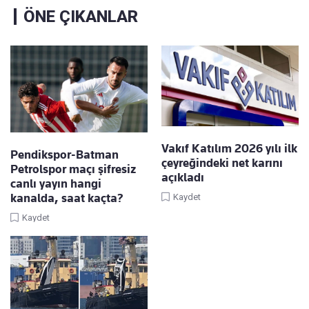
ÖNE ÇIKANLAR
Vakıf Katılım 2026 yılı ilk
Pendikspor-Batman
çeyreğindeki net karını
Petrolspor maçı şifresiz
açıkladı
canlı yayın hangi
kanalda, saat kaçta?
Kaydet
Kaydet