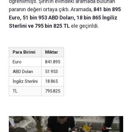
öğrenilmişti. Şirin’in evindeki aramada bulunan
paranın değeri ortaya çıktı. Aramada,
841 bin 895
Euro, 51 bin 953 ABD Doları, 18 bin 865 İngiliz
Sterlini ve 795 bin 825 TL
ele geçirildi.
Para Birimi
Miktar
Euro
841.895
ABD Doları
51.953
İngiliz Sterlini
18.865
TL
795.825