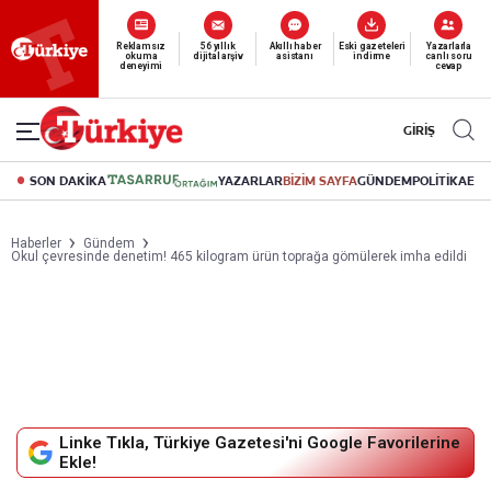
Reklamsız
56 yıllık
Akıllı haber
Eski gazeteleri
Yazarlarla
okuma
dijital arşiv
asistanı
indirme
canlı soru
deneyimi
cevap
GİRİŞ
SON DAKİKA
YAZARLAR
BİZİM SAYFA
GÜNDEM
POLİTİKA
EK
Haberler
Gündem
Okul çevresinde denetim! 465 kilogram ürün toprağa gömülerek imha edildi
Linke Tıkla, Türkiye Gazetesi'ni Google Favorilerine
Ekle!