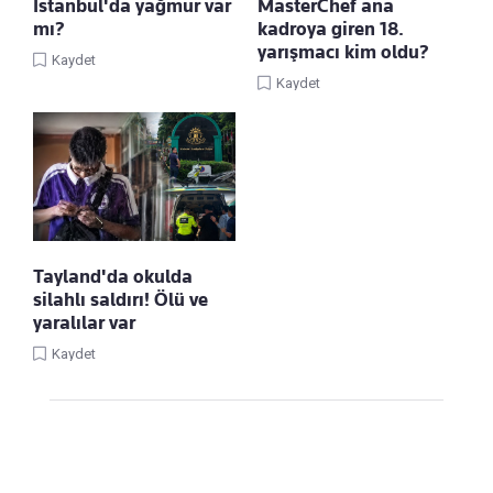
İstanbul'da yağmur var
MasterChef ana
mı?
kadroya giren 18.
yarışmacı kim oldu?
Kaydet
Kaydet
Tayland'da okulda
silahlı saldırı! Ölü ve
yaralılar var
Kaydet