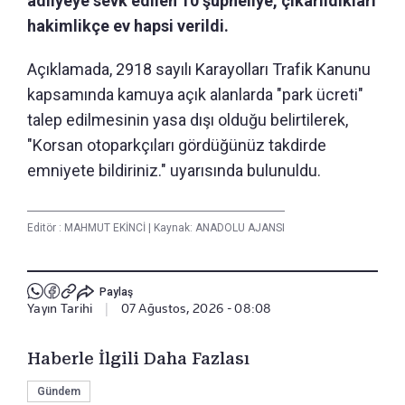
adliyeye sevk edilen 10 şüpheliye, çıkarıldıkları
hakimlikçe ev hapsi verildi.
Açıklamada, 2918 sayılı Karayolları Trafik Kanunu
kapsamında kamuya açık alanlarda "park ücreti"
talep edilmesinin yasa dışı olduğu belirtilerek,
"Korsan otoparkçıları gördüğünüz takdirde
emniyete bildiriniz." uyarısında bulunuldu.
Editör :
MAHMUT EKİNCİ
|
Kaynak: ANADOLU AJANSI
Paylaş
Yayın Tarihi
|
07 Ağustos, 2026 - 08:08
Haberle İlgili Daha Fazlası
Gündem