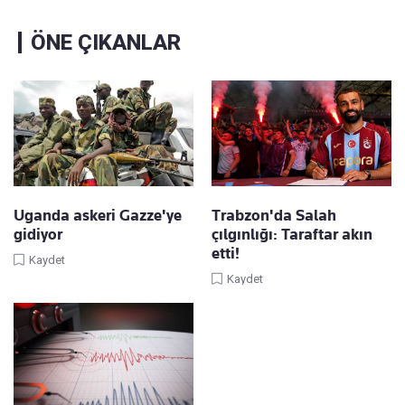
ÖNE ÇIKANLAR
Uganda askeri Gazze'ye
Trabzon'da Salah
gidiyor
çılgınlığı: Taraftar akın
etti!
Kaydet
Kaydet