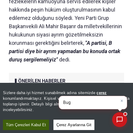
fezlekelerin kamuoyuna servis edilerek kişiler
hakkında peşin hüküm oluşturulmasının kabul
edilemez olduğunu söyledi. Yeni Parti Grup
Başkanvekili Ali Mahir Başarır da milletvekillerinin
hukukunun siyasi ayrım gözetilmeksizin
korunması gerektiğini belirterek,
"A partisi, B
partisi diye bir ayrım yapmadan bu konuda ortak
duruş sergilemeliyiz"
dedi.
ÖNERİLEN HABERLER
GÜNDEM
Sizlere daha iyi hizmet sunabilmek adına sitemizde
çerez
×
Bugünün öne çıkan manşetleri
Özgür Özel hakkındaki fezleke
konumlandırmaktayız. Kişisel verileriniz, KVKK ve GDPR kapsamında
ve geliş
toplanıp işlenir. Detaylı bilgi almak için
Aydınlatma Metnimizi
sayısı 61 oldu! Yeni Parti Genel
📰
Son 30 güne ait haberleri, spor gelişmelerini veya yazar yazılarını sorgulayabilirsiniz.
inceleyebilirsiniz.
Başkanı'nın dosyası artıyor
Tüm Çerezleri Kabul Et
Çerez Ayarlarına Git