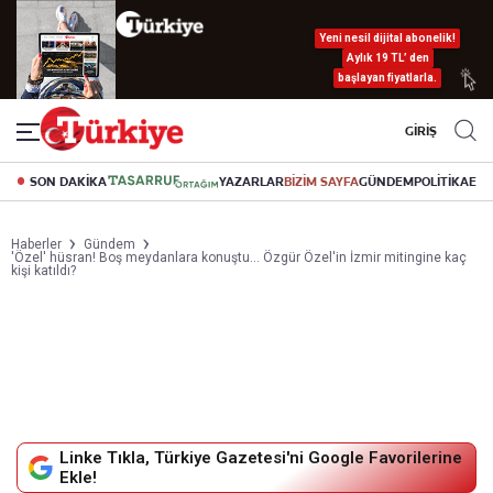
Yeni nesil dijital abonelik!
Aylık 19 TL’ den
başlayan fiyatlarla.
GİRİŞ
SON DAKİKA
YAZARLAR
BİZİM SAYFA
GÜNDEM
POLİTİKA
EK
Haberler
Gündem
'Özel' hüsran! Boş meydanlara konuştu... Özgür Özel'in İzmir mitingine kaç
kişi katıldı?
Linke Tıkla, Türkiye Gazetesi'ni Google Favorilerine
Ekle!