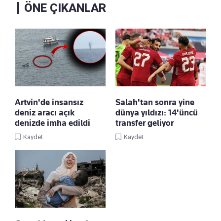
ÖNE ÇIKANLAR
Artvin'de insansız
Salah'tan sonra yine
deniz aracı açık
dünya yıldızı: 14'üncü
denizde imha edildi
transfer geliyor
Kaydet
Kaydet