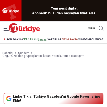
Yeni nesil dijital
abonelik 19 TL’den başlayan fiyatlarla.
GİRİŞ
SON DAKİKA
YAZARLAR
BİZİM SAYFA
GÜNDEM
POLİTİKA
EK
Haberler
Gündem
Özgür Özel'den grup toplantısı kararı: Yarın kürsüde olacağım!
Linke Tıkla, Türkiye Gazetesi'ni Google Favorilerine
Ekle!