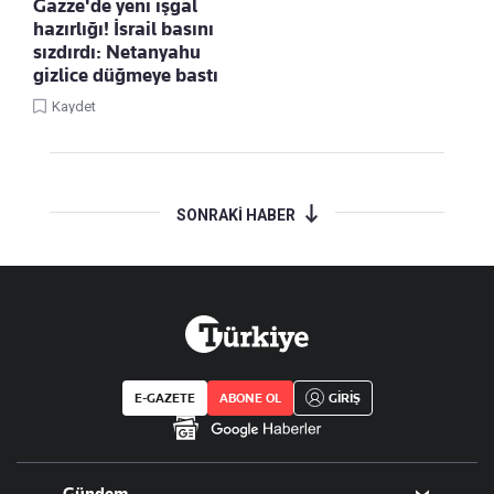
Gazze'de yeni işgal
hazırlığı! İsrail basını
sızdırdı: Netanyahu
gizlice düğmeye bastı
Kaydet
SONRAKİ HABER
E-GAZETE
ABONE OL
GİRİŞ