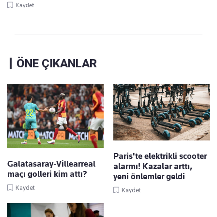
Kaydet
ÖNE ÇIKANLAR
Paris'te elektrikli scooter
Galatasaray-Villearreal
alarmı! Kazalar arttı,
maçı golleri kim attı?
yeni önlemler geldi
Kaydet
Kaydet