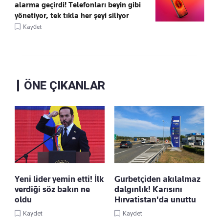
alarma geçirdi! Telefonları beyin gibi
yönetiyor, tek tıkla her şeyi siliyor
Kaydet
ÖNE ÇIKANLAR
Yeni lider yemin etti! İlk
Gurbetçiden akılalmaz
verdiği söz bakın ne
dalgınlık! Karısını
oldu
Hırvatistan'da unuttu
Kaydet
Kaydet