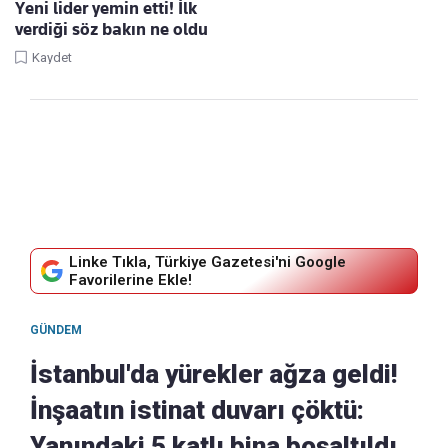
Yeni lider yemin etti! İlk
verdiği söz bakın ne oldu
Kaydet
Linke Tıkla, Türkiye Gazetesi'ni Google
Favorilerine Ekle!
GÜNDEM
İstanbul'da yürekler ağza geldi!
İnşaatın istinat duvarı çöktü:
Yanındaki 5 katlı bina boşaltıldı