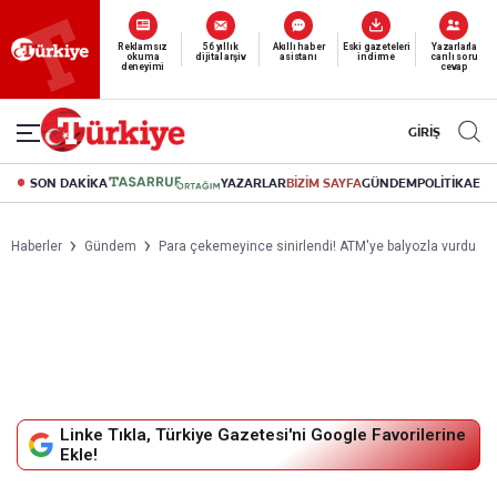
Yeni nesil dijital
abonelik 19 TL’den başlayan fiyatlarla.
GİRİŞ
SON DAKİKA
YAZARLAR
BİZİM SAYFA
GÜNDEM
POLİTİKA
EK
Haberler
Gündem
Para çekemeyince sinirlendi! ATM'ye balyozla vurdu
Linke Tıkla, Türkiye Gazetesi'ni Google Favorilerine
Ekle!