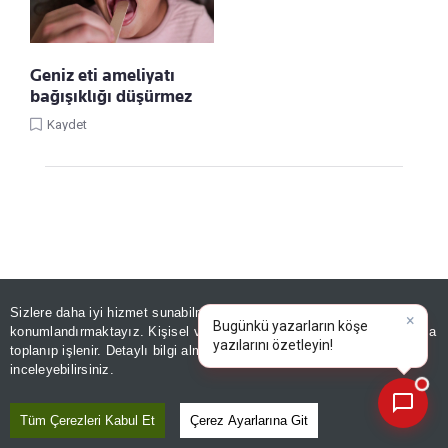
Geniz eti ameliyatı
bağışıklığı düşürmez
Kaydet
Sizlere daha iyi hizmet sunabilmek adına sitemizde
çerez
Linke Tıkla, Türkiye Gazetesi'ni Google
konumlandırmaktayız. Kişisel verileriniz, KVKK ve GDPR kapsamında
×
Bugünkü yazar
Favorilerine Ekle!
toplanıp işlenir. Detaylı bilgi almak için
Aydınlatma Metnimizi
📰
Son 30 güne ait haberleri, spor gelişmelerini veya yazar yazılarını sorgulayabilirsiniz.
inceleyebilirsiniz.
GÜNDEM
Tüm Çerezleri Kabul Et
Çerez Ayarlarına Git
Üç ülke farklı güçlerini tek çatı