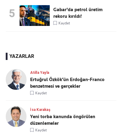
Gabar'da petrol üretim
5
rekoru kırıldı!
Kaydet
YAZARLAR
Atilla Yayla
Ertuğrul Özkök’ün Erdoğan-Franco
benzetmesi ve gerçekler
Kaydet
İsa Karakaş
Yeni torba kanunda öngörülen
düzenlemeler
Kaydet