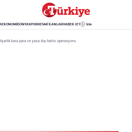
Dünya
Yaşam
Kültür-Sanat
Orta Doğu
Sağlık
Sinema
Avrupa
Hava Durumu
Arkeoloji
A
EKONOMİ
DÜNYA
SPOR
RESMİ İLANLAR
HABER JET
İzle
Amerika
Yemek
Kitap
Afrika
Seyahat
Tarih
lyarlık kara para ve yasa dışı bahis operasyonu
İsrail-Gazze
Aktüel
Uygulamalar