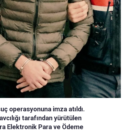
 suç operasyonuna imza atıldı.
vcılığı tarafından yürütülen
ra Elektronik Para ve Ödeme