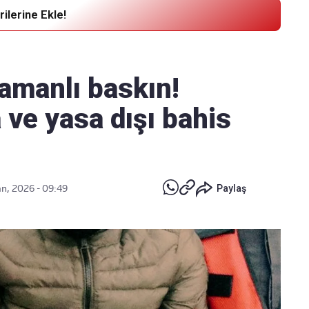
ilerine Ekle!
Haber Verin
Editör masamıza bilgi ve materyal
amanlı baskın!
göndermek için
tıklayın
 ve yasa dışı bahis
n, 2026 - 09:49
Paylaş