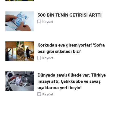
500 BİN TL’NİN GETİRİSİ ARTTI
Kaydet
Korkudan eve giremiyorlar! ‘Sofra
bezi gibi silkeledi bizi’
Kaydet
Dünyada sayılı ülkede var: Türkiye
imzayı attı, Çelikkubbe ve savaş
uçaklarına yerli beyin!
Kaydet