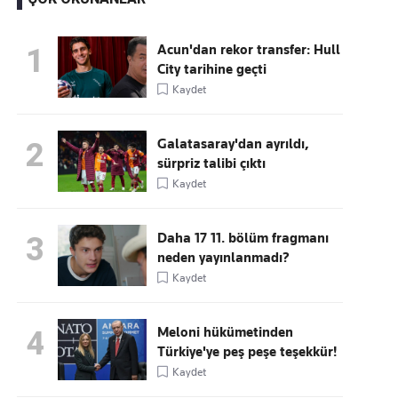
Acun'dan rekor transfer: Hull
1
City tarihine geçti
Kaçırmayın
Kaydet
Ücretsiz üye olun, gündemi
şekillendiren gelişmeleri önce siz duyun
Galatasaray'dan ayrıldı,
2
sürpriz talibi çıktı
Kaydet
Daha 17 11. bölüm fragmanı
3
neden yayınlanmadı?
Kaydet
Meloni hükümetinden
4
Türkiye'ye peş peşe teşekkür!
Kaydet