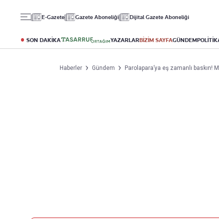
Gündem
Ekonomi
Spor
E-Gazete
Gazete Aboneliği
Dijital Gazete Aboneliği
Politika
Borsa
Futbol
Eğitim
Altın
Puan Durumu
SON DAKİKA
YAZARLAR
BİZİM SAYFA
GÜNDEM
POLİTİK
Döviz
Fikstür
Hisse Senedi
Şampiyonlar Ligi
Haberler
Gündem
Parolapara’ya eş zamanlı baskın! Mi
Kripto Para
Avrupa Ligi
Emlak
Basketbol
T-Otomobil
Turizm
Yazarlar
Diğer Kategoriler
Kurumsal
Bugünün Yazarları
Magazin
Hakkımızda
Tüm Yazarlar
Teknoloji
İletişim
Resmî Ilanlar
Künye
Haberler
Gazete Aboneliği
Foto Haber
Danışma Telefonları
Video Galeri
Yasal
Reklam Ver