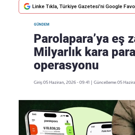
Linke Tıkla, Türkiye Gazetesi'ni Google Favor
GÜNDEM
Takip Edin
Favori mecralarınızda haber
Parolapara’ya eş z
akışımıza ulaşın
Milyarlık kara para
operasyonu
Giriş:
05 Haziran, 2026 - 09:41
|
Güncelleme:
05 Hazira