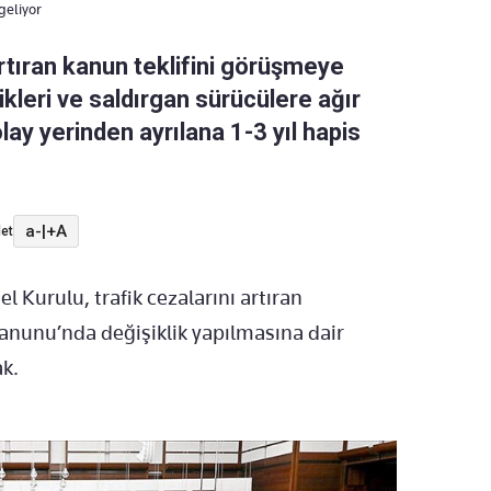
geliyor
rtıran kanun teklifini görüşmeye
klikleri ve saldırgan sürücülere ağır
lay yerinden ayrılana 1-3 yıl hapis
a-
|
+A
et
 Kurulu, trafik cezalarını artıran
Kanunu’nda değişiklik yapılmasına dair
k.