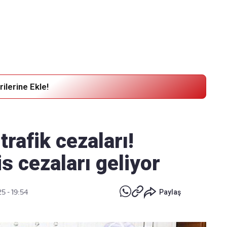
Haber Verin
Editör masamıza bilgi ve materyal göndermek için
tıklayın
ilerine Ekle!
afik cezaları!
s cezaları geliyor
5 - 19:54
Paylaş