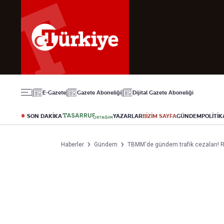
Gündem
Ekonomi
Spor
Politika
Borsa
Futbol
Eğitim
Altın
Puan Durumu
Döviz
Fikstür
Hisse Senedi
Şampiyonlar Ligi
Kripto Para
Avrupa Ligi
Emlak
Basketbol
E-Gazete
Gazete Aboneliği
Dijital Gazete Aboneliği
T-Otomobil
Turizm
SON DAKİKA
YAZARLAR
BİZİM SAYFA
GÜNDEM
POLİTİK
Yazarlar
Diğer Kategoriler
Kurumsal
Haberler
Gündem
TBMM'de gündem trafik cezaları! Re
Bugünün Yazarları
Magazin
Hakkımızda
Tüm Yazarlar
Teknoloji
İletişim
Resmî Ilanlar
Künye
Haberler
Gazete Aboneliği
Foto Haber
Danışma Telefonla
Video Galeri
Yasal
Reklam Ver