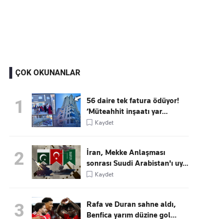
Kaçırmayın
Ücretsiz üye olun, gündemi şekillendiren gelişmeleri önce siz duyun
ÇOK OKUNANLAR
56 daire tek fatura ödüyor!
1
‘Müteahhit inşaatı yar...
Kaydet
İran, Mekke Anlaşması
2
sonrası Suudi Arabistan'ı uy...
Kaydet
Rafa ve Duran sahne aldı,
3
Benfica yarım düzine gol...