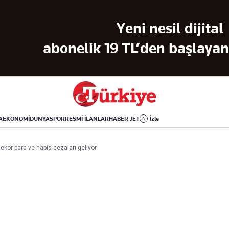
Dünya
Yaşam
Kültür-Sanat
Yeni nesil dijital
Orta Doğu
Sağlık
Sinema
Avrupa
Hava Durumu
Arkeoloji
abonelik 19 TL’den başlayan 
Amerika
Yemek
Kitap
Afrika
Seyahat
Tarih
İsrail-Gazze
Aktüel
A
EKONOMİ
DÜNYA
SPOR
RESMİ İLANLAR
HABER JET
İzle
Uygulamalar
kor para ve hapis cezaları geliyor
rı