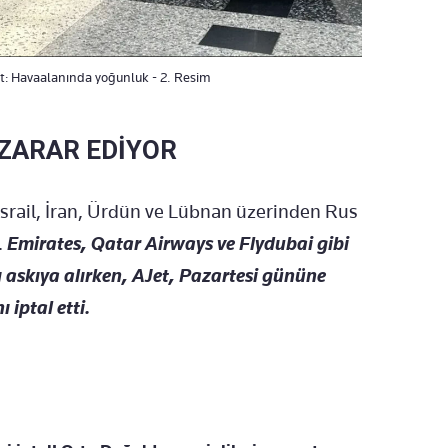
lit: Havaalanında yoğunluk - 2. Resim
ZARAR EDİYOR
İsrail, İran, Ürdün ve Lübnan üzerinden Rus
.
Emirates, Qatar Airways ve Flydubai gibi
ı askıya alırken, AJet, Pazartesi gününe
 iptal etti.