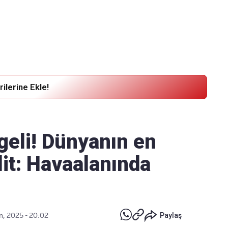
Haber Verin
Editör masamıza bilgi ve materyal
göndermek için
tıklayın
ilerine Ekle!
geli! Dünyanın en
lit: Havaalanında
n, 2025 - 20:02
Paylaş