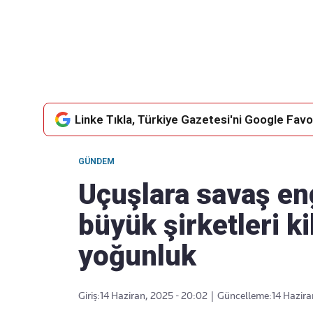
Takip Edin
Favori mecralarınızda haber
akışımıza ulaşın
Linke Tıkla, Türkiye Gazetesi'ni Google Favor
GÜNDEM
Uçuşlara savaş en
büyük şirketleri ki
yoğunluk
Giriş:
14 Haziran, 2025 - 20:02
|
Güncelleme:
14 Hazira