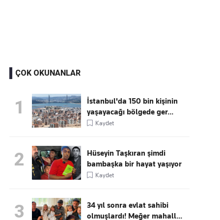
Kaçırmayın
Ücretsiz üye olun, gündemi
şekillendiren gelişmeleri önce siz duyun
ÇOK OKUNANLAR
İstanbul'da 150 bin kişinin
1
yaşayacağı bölgede ger...
Kaydet
Hüseyin Taşkıran şimdi
2
bambaşka bir hayat yaşıyor
Kaydet
34 yıl sonra evlat sahibi
3
olmuşlardı! Meğer mahall...