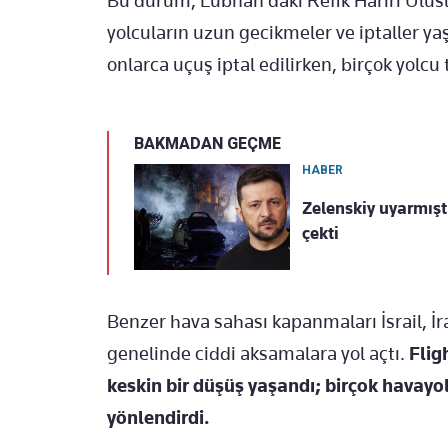
Bu durum, Lübnan’daki Refik Hariri Ulu
yolcuların uzun gecikmeler ve iptaller 
onlarca uçuş iptal edilirken, birçok yolc
BAKMADAN GEÇME
HABER
Zelenskiy uyarmışt
çekti
Benzer hava sahası kapanmaları İsrail, İ
genelinde ciddi aksamalara yol açtı.
Flig
keskin bir düşüş yaşandı; birçok havayol
yönlendirdi.