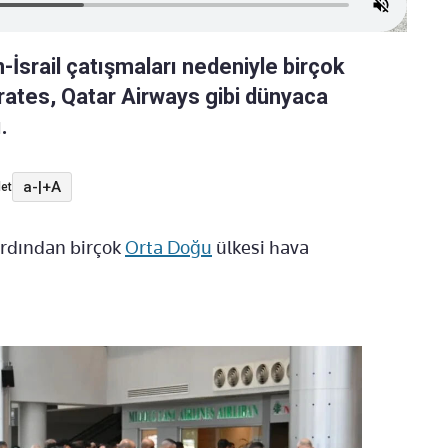
-İsrail çatışmaları nedeniyle birçok
rates, Qatar Airways gibi dünyaca
.
a-
|
+A
et
n ardından birçok
Orta Doğu
ülkesi hava