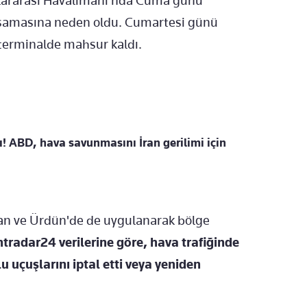
slararası Havalimanı’nda Cuma günü
yaşamasına neden oldu. Cumartesi günü
u terminalde mahsur kaldı.
ı! ABD, hava savunmasını İran gerilimi için
ran ve Ürdün'de de uygulanarak bölge
htradar24 verilerine göre, hava trafiğinde
u uçuşlarını iptal etti veya yeniden