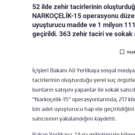
52 ilde zehir tacirlerinin oluşturdu
NARKOÇELİK-15 operasyonu düzen
uyuşturucu madde ve 1 milyon 111 
geçirildi. 363 zehir taciri ve sokak
Kayd
İçişleri Bakanı Ali Yerlikaya sosyal medy
tacirlerinin oluşturduğu yerel suç örgüt
bunların satışını yapanlar ile sokak satıc
"Narkoçelik-15" operasyonlarında; 217 k
bin adet uyuşturucu hap ele geçirildiğini 
satıcısının yakalandığını kaydetti.
Bakan Yerlikaya, "Aziz milletimizin bilmes