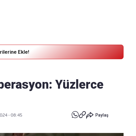
Haber Verin
Editör masamıza bilgi ve materyal göndermek için
tıklayın
ilerine Ekle!
operasyon: Yüzlerce
2024 - 08:45
Paylaş