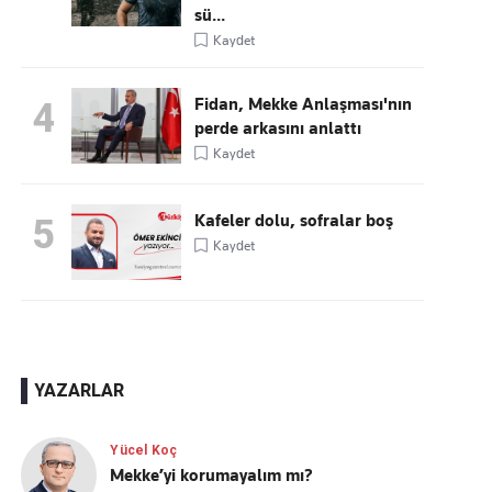
sü...
Kaydet
Fidan, Mekke Anlaşması'nın
4
perde arkasını anlattı
Kaydet
Kafeler dolu, sofralar boş
5
Kaydet
YAZARLAR
Yücel Koç
Mekke’yi korumayalım mı?