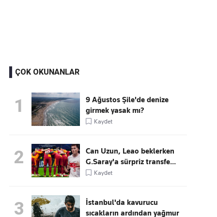
Kaçırmayın
Ücretsiz üye olun, gündemi şekillendiren gelişmeleri önce siz duyun
ÇOK OKUNANLAR
9 Ağustos Şile'de denize
1
girmek yasak mı?
Kaydet
Can Uzun, Leao beklerken
2
G.Saray'a sürpriz transfe...
Kaydet
İstanbul'da kavurucu
3
sıcakların ardından yağmur