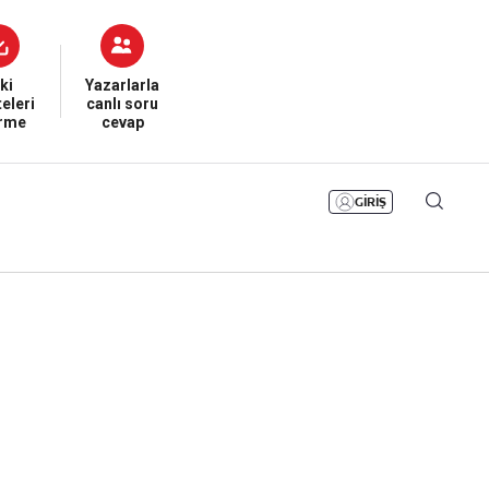
Bizim Sayfa
Namaz Vakitleri
Sesli Yayınlar
ki
Yazarlarla
eleri
canlı soru
irme
cevap
GİRİŞ