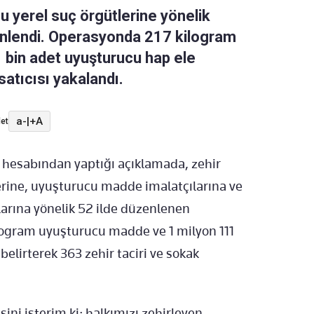
ğu yerel suç örgütlerine yönelik
lendi. Operasyonda 217 kilogram
bin adet uyuşturucu hap ele
 satıcısı yakalandı.
a-
|
+A
et
a hesabından yaptığı açıklamada, zehir
lerine, uyuşturucu madde imalatçılarına ve
ılarına yönelik 52 ilde düzenlenen
ilogram uyuşturucu madde ve 1 milyon 111
belirterek 363 zehir taciri ve sokak
ini isterim ki; halkımızı zehirleyen