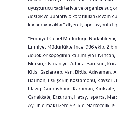
uyuşturucu tacirleriyle ve organize suç 
destek ve dualarıyla kararlılıkla devam e
kaçamayacaklar" diyerek, operasyonla ilgil
"Emniyet Genel Müdürlüğü Narkotik Suçla
Emniyet Müdürlüklerince; 936 ekip, 2 bin
dedektör köpeğinin katılımıyla Erzincan, İ
Mersin, Osmaniye, Adana, Samsun, Kocael
Kilis, Gaziantep, Van, Bitlis, Adıyaman,
Batman, Eskişehir, Kastamonu, Kayseri, Ni
Elazığ, Gümüşhane, Karaman, Kırıkkale, D
Çanakkale, Erzurum, Hatay, Isparta, Mard
Aydın olmak üzere 52 ilde 'Narkoçelik-15