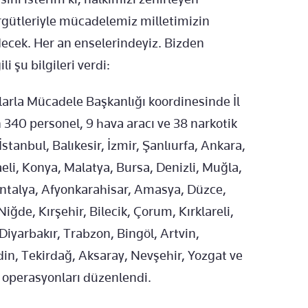
örgütleriyle mücadelemiz milletimizin
decek. Her an enselerindeyiz. Bizden
i şu bilgileri verdi:
rla Mücadele Başkanlığı koordinesinde İl
 340 personel, 9 hava aracı ve 38 narkotik
stanbul, Balıkesir, İzmir, Şanlıurfa, Ankara,
i, Konya, Malatya, Bursa, Denizli, Muğla,
 Antalya, Afyonkarahisar, Amasya, Düzce,
ğde, Kırşehir, Bilecik, Çorum, Kırklareli,
iyarbakır, Trabzon, Bingöl, Artvin,
in, Tekirdağ, Aksaray, Nevşehir, Yozgat ve
' operasyonları düzenlendi.