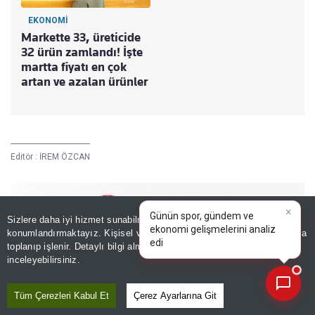
EKONOMİ
Markette 33, üreticide
32 ürün zamlandı! İşte
martta fiyatı en çok
artan ve azalan ürünler
Editör :
İREM ÖZCAN
Sizlere daha iyi hizmet sunabilmek adına sitemizde
çerez
×
Günün spor, gündem ve
konumlandırmaktayız. Kişisel verileriniz, KVKK ve GDPR kapsamında
ekonomi gelişmelerini ana
toplanıp işlenir. Detaylı bilgi almak için
Aydınlatma Metnimizi
📰
Son 30 güne ait haberleri, spor gelişmelerini veya yazar yazılarını sorgulayabilirsiniz.
inceleyebilirsiniz.
Tüm Çerezleri Kabul Et
Çerez Ayarlarına Git