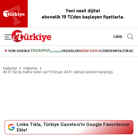
Yeni nesil dijital
abonelik 19 TL’den başlayan fiyatlarla.
GİRİŞ
SON DAKİKA
YAZARLAR
BİZİM SAYFA
GÜNDEM
POLİTİKA
EK
Haberler
Haberler
A101'de bu hafta neler var? 9 Nisan A101 aktüel ürünler kataloğu
Linke Tıkla, Türkiye Gazetesi'ni Google Favorilerine
Ekle!