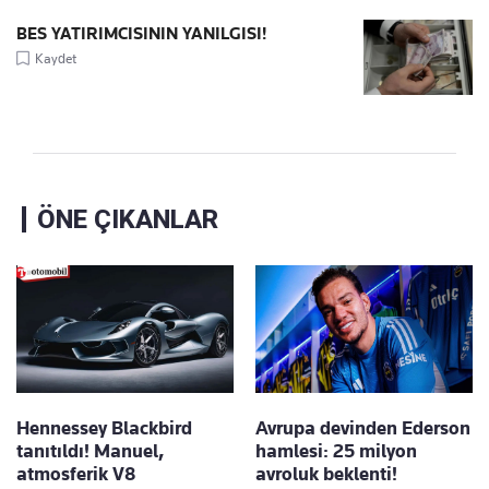
BES YATIRIMCISININ YANILGISI!
Kaydet
ÖNE ÇIKANLAR
Hennessey Blackbird
Avrupa devinden Ederson
tanıtıldı! Manuel,
hamlesi: 25 milyon
atmosferik V8
avroluk beklenti!