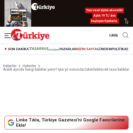
Yeni nesil dijital abonelik!
Aylık 19 TL’ den
başlayan fiyatlarla.
GİRİŞ
SON DAKİKA
YAZARLAR
BİZİM SAYFA
GÜNDEM
POLİTİKA
EK
Haberler
Haberler
Aralık ayında hangi balıklar yenir? İşte yıl sonunda tüketilebilecek taze balıklar
Linke Tıkla, Türkiye Gazetesi'ni Google Favorilerine
Ekle!