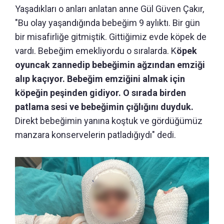
Yaşadıkları o anları anlatan anne Gül Güven Çakır,
"Bu olay yaşandığında bebeğim 9 aylıktı. Bir gün
bir misafirliğe gitmiştik. Gittiğimiz evde köpek de
vardı. Bebeğim emekliyordu o sıralarda. K
öpek
oyuncak zannedip bebeğimin ağzından emziği
alıp kaçıyor. Bebeğim emziğini almak için
köpeğin peşinden gidiyor. O sırada birden
patlama sesi ve bebeğimin çığlığını duyduk.
Direkt bebeğimin yanına koştuk ve gördüğümüz
manzara konservelerin patladığıydı" dedi.