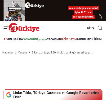
Yeni nesil dijital abonelik!
Aylık 19 TL’ den
başlayan fiyatlarla.
GİRİŞ
SON DAKİKA
YAZARLAR
BİZİM SAYFA
GÜNDEM
POLİTİKA
EK
Haberler
Yaşam
2 kişi zor taşıdı! 60 kiloluk balık görenleri şaşırttı
Linke Tıkla, Türkiye Gazetesi'ni Google Favorilerine
Ekle!