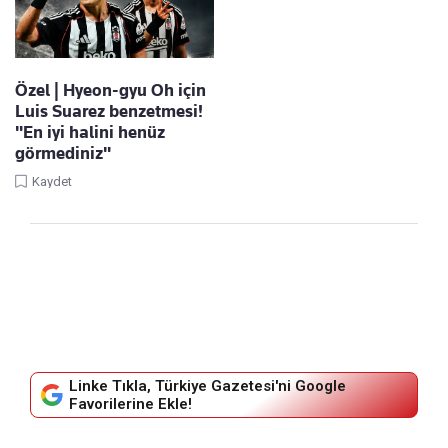
Özel | Hyeon-gyu Oh için
Luis Suarez benzetmesi!
"En iyi halini henüz
görmediniz"
Kaydet
Linke Tıkla, Türkiye Gazetesi'ni Google
Favorilerine Ekle!