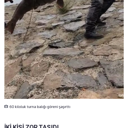
60 kiloluk turna balığı göreni şaşırttı
İKİ KİŞİ ZOR TAŞIDI