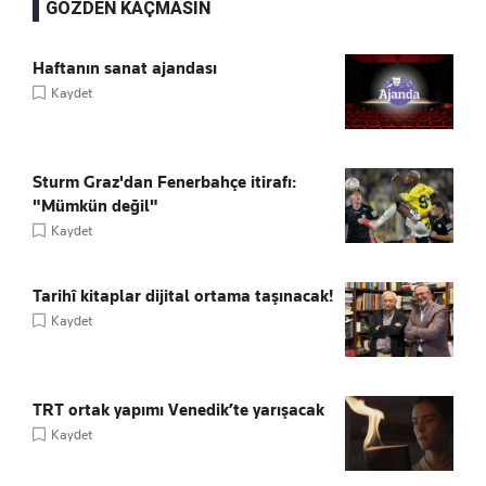
GÖZDEN KAÇMASIN
Haftanın sanat ajandası
Kaydet
Sturm Graz'dan Fenerbahçe itirafı:
"Mümkün değil"
Kaydet
Tarihî kitaplar dijital ortama taşınacak!
Kaydet
TRT ortak yapımı Venedik’te yarışacak
Kaydet