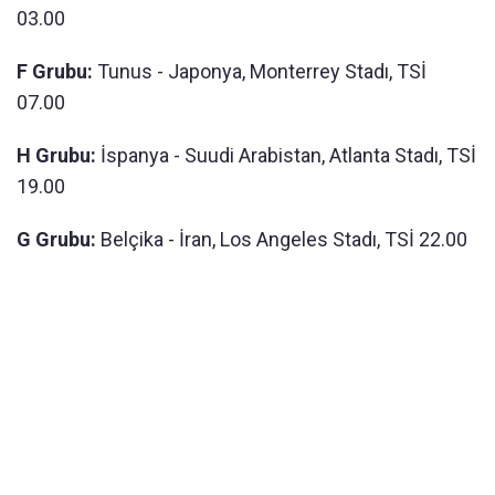
03.00
F Grubu:
Tunus - Japonya, Monterrey Stadı, TSİ
07.00
H Grubu:
İspanya - Suudi Arabistan, Atlanta Stadı, TSİ
19.00
G Grubu:
Belçika - İran, Los Angeles Stadı, TSİ 22.00