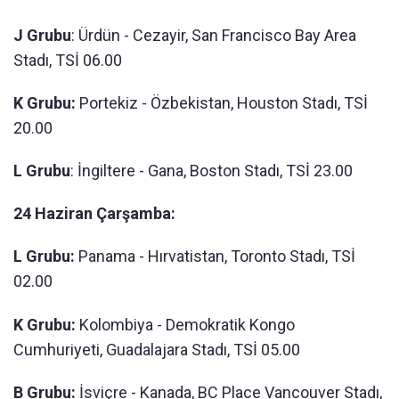
J Grubu
: Ürdün - Cezayir, San Francisco Bay Area
Stadı, TSİ 06.00
K Grubu:
Portekiz - Özbekistan, Houston Stadı, TSİ
20.00
L Grubu
: İngiltere - Gana, Boston Stadı, TSİ 23.00
24 Haziran Çarşamba:
L Grubu:
Panama - Hırvatistan, Toronto Stadı, TSİ
02.00
K Grubu:
Kolombiya - Demokratik Kongo
Cumhuriyeti, Guadalajara Stadı, TSİ 05.00
B Grubu:
İsviçre - Kanada, BC Place Vancouver Stadı,