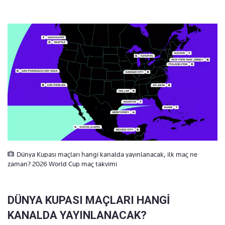
Dünya Kupası maçları hangi kanalda yayınlanacak, ilk maç ne
zaman? 2026 World Cup maç takvimi
DÜNYA KUPASI MAÇLARI HANGİ
KANALDA YAYINLANACAK?