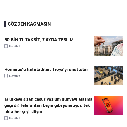
GÖZDEN KAÇMASIN
50 BİN TL TAKSİT, 7 AYDA TESLİM
Kaydet
Homeros’u hatırladılar, Troya’yı unuttular
Kaydet
13 ülkeye sızan casus yazılım dünyayı alarma
geçirdi! Telefonları beyin gibi yönetiyor, tek
tıkla her şeyi siliyor
Kaydet