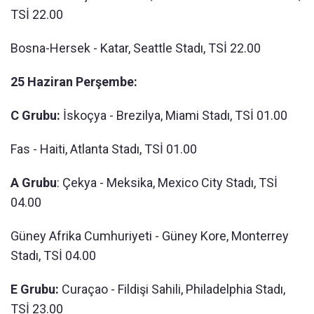
TSİ 22.00
Bosna-Hersek - Katar, Seattle Stadı, TSİ 22.00
25 Haziran Perşembe:
C Grubu:
İskoçya - Brezilya, Miami Stadı, TSİ 01.00
Fas - Haiti, Atlanta Stadı, TSİ 01.00
A Grubu
: Çekya - Meksika, Mexico City Stadı, TSİ
04.00
Güney Afrika Cumhuriyeti - Güney Kore, Monterrey
Stadı, TSİ 04.00
E Grubu:
Curaçao - Fildişi Sahili, Philadelphia Stadı,
TSİ 23.00