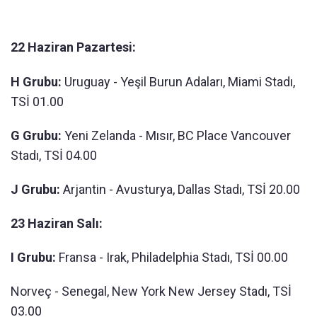
22 Haziran Pazartesi:
H Grubu:
Uruguay - Yeşil Burun Adaları, Miami Stadı,
TSİ 01.00
G Grubu:
Yeni Zelanda - Mısır, BC Place Vancouver
Stadı, TSİ 04.00
J Grubu:
Arjantin - Avusturya, Dallas Stadı, TSİ 20.00
23 Haziran Salı:
I Grubu:
Fransa - Irak, Philadelphia Stadı, TSİ 00.00
Norveç - Senegal, New York New Jersey Stadı, TSİ
03.00