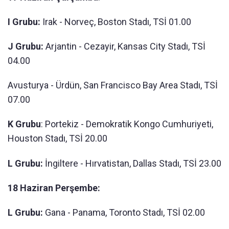
I Grubu:
Irak - Norveç, Boston Stadı, TSİ 01.00
J Grubu:
Arjantin - Cezayir, Kansas City Stadı, TSİ
04.00
Avusturya - Ürdün, San Francisco Bay Area Stadı, TSİ
07.00
K Grubu
: Portekiz - Demokratik Kongo Cumhuriyeti,
Houston Stadı, TSİ 20.00
L Grubu:
İngiltere - Hırvatistan, Dallas Stadı, TSİ 23.00
18 Haziran Perşembe:
L Grubu:
Gana - Panama, Toronto Stadı, TSİ 02.00