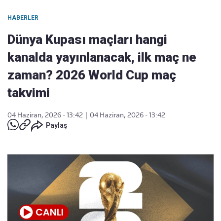
HABERLER
Dünya Kupası maçları hangi
kanalda yayınlanacak, ilk maç ne
zaman? 2026 World Cup maç
takvimi
04 Haziran, 2026 - 13:42
|
04 Haziran, 2026 - 13:42
Paylaş