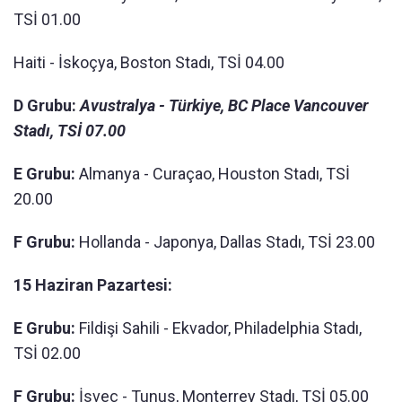
TSİ 01.00
Haiti - İskoçya, Boston Stadı, TSİ 04.00
D Grubu:
Avustralya - Türkiye, BC Place Vancouver
Stadı, TSİ 07.00
E Grubu:
Almanya - Curaçao, Houston Stadı, TSİ
20.00
F Grubu:
Hollanda - Japonya, Dallas Stadı, TSİ 23.00
15 Haziran Pazartesi:
E Grubu:
Fildişi Sahili - Ekvador, Philadelphia Stadı,
TSİ 02.00
F Grubu:
İsveç - Tunus, Monterrey Stadı, TSİ 05.00