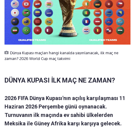
Dünya Kupası maçları hangi kanalda yayınlanacak, ilk maç ne
zaman? 2026 World Cup maç takvimi
DÜNYA KUPASI İLK MAÇ NE ZAMAN?
2026 FIFA Dünya Kupası'nın açılış karşılaşması 11
Haziran 2026 Perşembe günü oynanacak.
Turnuvanın ilk maçında ev sahibi ülkelerden
Meksika ile Güney Afrika karşı karşıya gelecek.