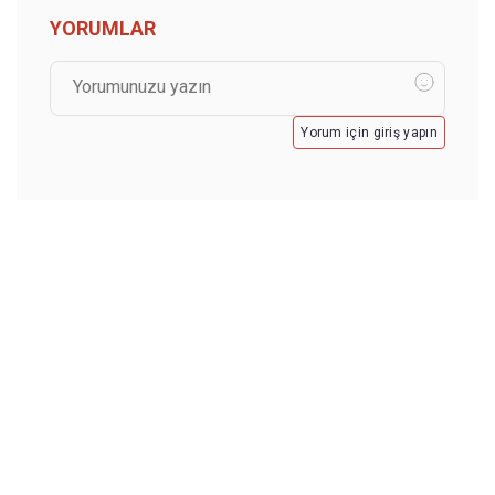
YORUMLAR
Yorum için giriş yapın