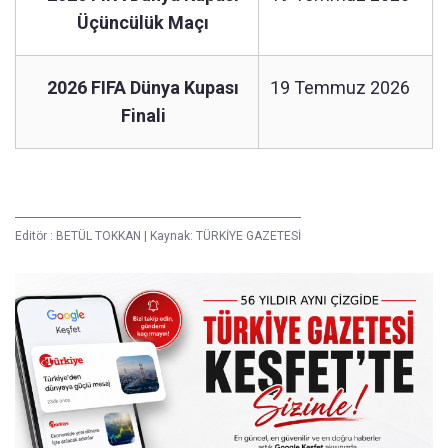
Üçüncülük Maçı
2026 FIFA Dünya Kupası
19 Temmuz 2026
Finali
Editör :
BETÜL TOKKAN
|
Kaynak: TÜRKİYE GAZETESİ