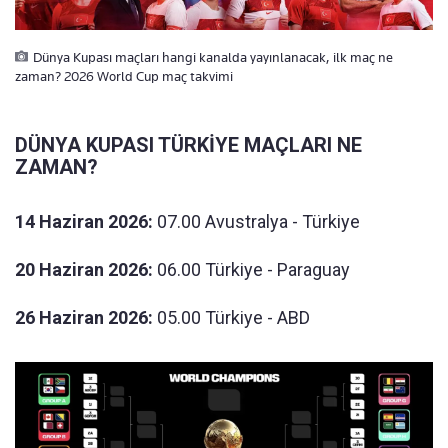
Dünya Kupası maçları hangi kanalda yayınlanacak, ilk maç ne
zaman? 2026 World Cup maç takvimi
DÜNYA KUPASI TÜRKİYE MAÇLARI NE
ZAMAN?
14 Haziran 2026:
07.00 Avustralya - Türkiye
20 Haziran 2026:
06.00 Türkiye - Paraguay
26 Haziran 2026:
05.00 Türkiye - ABD