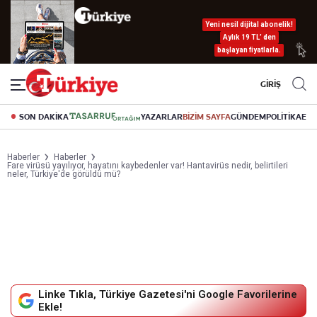
Yeni nesil dijital abonelik!
Aylık 19 TL’ den
başlayan fiyatlarla.
GİRİŞ
SON DAKİKA
YAZARLAR
BİZİM SAYFA
GÜNDEM
POLİTİKA
EK
Haberler
Haberler
Fare virüsü yayılıyor, hayatını kaybedenler var! Hantavirüs nedir, belirtileri
neler, Türkiye'de görüldü mü?
Linke Tıkla, Türkiye Gazetesi'ni Google Favorilerine
Ekle!