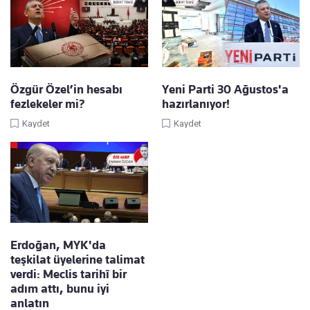
Özgür Özel’in hesabı
Yeni Parti 30 Ağustos'a
fezlekeler mi?
hazırlanıyor!
Kaydet
Kaydet
Erdoğan, MYK'da
teşkilat üyelerine talimat
verdi: Meclis tarihî bir
adım attı, bunu iyi
anlatın