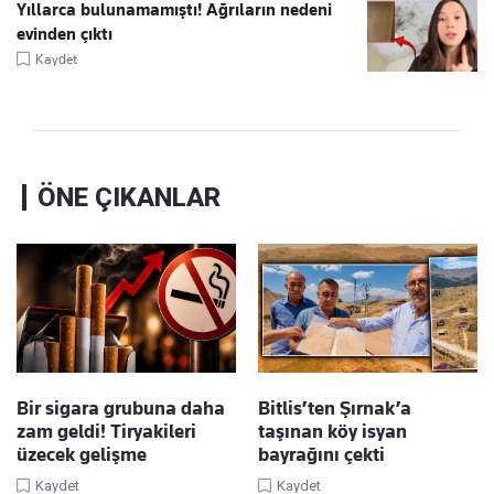
Yıllarca bulunamamıştı! Ağrıların nedeni
evinden çıktı
Kaydet
ÖNE ÇIKANLAR
Bir sigara grubuna daha
Bitlis’ten Şırnak’a
zam geldi! Tiryakileri
taşınan köy isyan
üzecek gelişme
bayrağını çekti
Kaydet
Kaydet