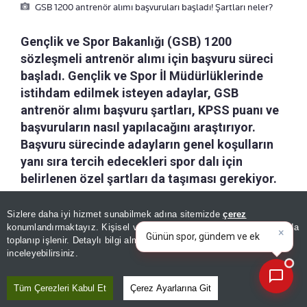
GSB 1200 antrenör alımı başvuruları başladı! Şartları neler?
Gençlik ve Spor Bakanlığı (GSB) 1200
sözleşmeli antrenör alımı için başvuru süreci
başladı. Gençlik ve Spor İl Müdürlüklerinde
istihdam edilmek isteyen adaylar, GSB
antrenör alımı başvuru şartları, KPSS puanı ve
başvuruların nasıl yapılacağını araştırıyor.
Başvuru sürecinde adayların genel koşulların
yanı sıra tercih edecekleri spor dalı için
belirlenen özel şartları da taşıması gerekiyor.
×
Günün spor, gündem ve
Sizlere daha iyi hizmet sunabilmek adına sitemizde
çerez
a-
|
+A
Kaydet
ekonomi gelişmelerini analiz
konumlandırmaktayız. Kişisel verileriniz, KVKK ve GDPR kapsamında
edin!
|
toplanıp işlenir. Detaylı bilgi almak için
Aydınlatma Metnimizi
📰
Son 30 güne ait haberleri, spor gelişmelerini veya yazar yazılarını sorgulayabilirsiniz.
inceleyebilirsiniz.
GSB 1200 antrenör alımı başvuruları 10
Ağustos'ta başvuruların başlaması itibarıyla
Tüm Çerezleri Kabul Et
Çerez Ayarlarına Git
adayların gündeminde yer alıyor. Bakanlığın taşra