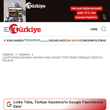
Yeni nesil dijital abonelik!
Aylık 19 TL’ den
başlayan fiyatlarla.
GİRİŞ
SON DAKİKA
YAZARLAR
BİZİM SAYFA
GÜNDEM
POLİTİKA
EK
Haberler
Haberler
Laszlo Krasznahorkai eserleri neler, kimdir? 2025 Nobel Edebiyat Ödülü'nü
kazandı
Linke Tıkla, Türkiye Gazetesi'ni Google Favorilerine
Ekle!