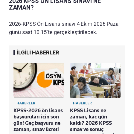
2026 KPSS ÖN LİSANS SINAVI NE
ZAMAN?
2026-KPSS Ön Lisans sınavı 4 Ekim 2026 Pazar
günü saat 10.15'te gerçekleştirilecek.
İLGİLİ HABERLER
HABERLER
HABERLER
H
KPSS-2026 ön lisans
KPSS Lisans ne
20
başvuruları için son
zaman, kaç gün
Ort
gün! Geç başvuru ne
kaldı? 2026 KPSS
ba
zaman, sınav ücreti
sınav ve sonuç
ba