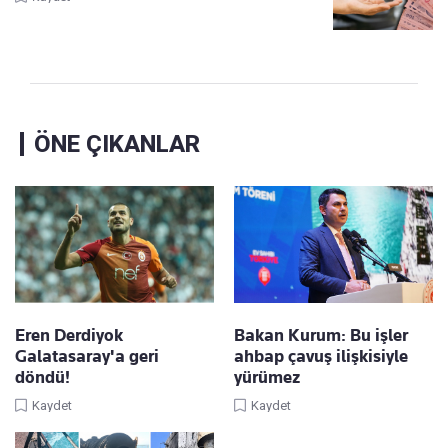
ÖNE ÇIKANLAR
Eren Derdiyok
Bakan Kurum: Bu işler
Galatasaray'a geri
ahbap çavuş ilişkisiyle
döndü!
yürümez
Kaydet
Kaydet