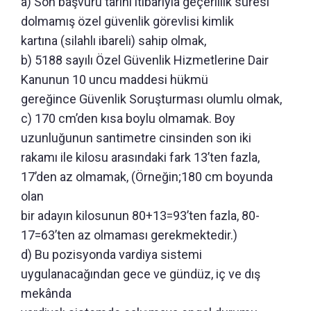
a) Son başvuru tarihi itibarıyla geçerlilik süresi
dolmamış özel güvenlik görevlisi kimlik
kartına (silahlı ibareli) sahip olmak,
b) 5188 sayılı Özel Güvenlik Hizmetlerine Dair
Kanunun 10 uncu maddesi hükmü
gereğince Güvenlik Soruşturması olumlu olmak,
c) 170 cm’den kısa boylu olmamak. Boy
uzunluğunun santimetre cinsinden son iki
rakamı ile kilosu arasındaki fark 13’ten fazla,
17’den az olmamak, (Örneğin;180 cm boyunda
olan
bir adayın kilosunun 80+13=93’ten fazla, 80-
17=63’ten az olmaması gerekmektedir.)
d) Bu pozisyonda vardiya sistemi
uygulanacağından gece ve gündüz, iç ve dış
mekânda