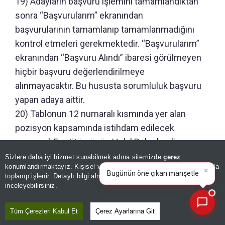
19) Adayların başvuru işlemini tamamlandıktan
sonra “Başvurularım” ekranından
başvurularının tamamlanıp tamamlanmadığını
kontrol etmeleri gerekmektedir. “Başvurularım”
ekranından “Başvuru Alındı” ibaresi görülmeyen
hiçbir başvuru değerlendirilmeye
alınmayacaktır. Bu hususta sorumluluk başvuru
yapan adaya aittir.
20) Tablonun 12 numaralı kısmında yer alan
pozisyon kapsamında istihdam edilecek
personel, Enstitümüzün Helal Belgelendirme
Faaliyetlerinde görev alacaktır.
Sizlere daha iyi hizmet sunabilmek adına sitemizde
çerez
×
Bugünün öne çıkan manşetleri
konumlandırmaktayız. Kişisel verileriniz, KVKK ve GDPR kapsamında
21) Ankara iline alınacak personel, Ankara Kalite
ve gelişmeleri neler?
|
toplanıp işlenir. Detaylı bilgi almak için
Aydınlatma Metnimizi
📰
Son 30 güne ait haberleri, spor gelişmelerini veya yazar yazılarını sorgulayabilirsiniz.
Kampüsü (Temelli/Sincan)
inceleyebilirsiniz.
yerleşkesinde görev yapacaktır.
Tüm Çerezleri Kabul Et
Çerez Ayarlarına Git