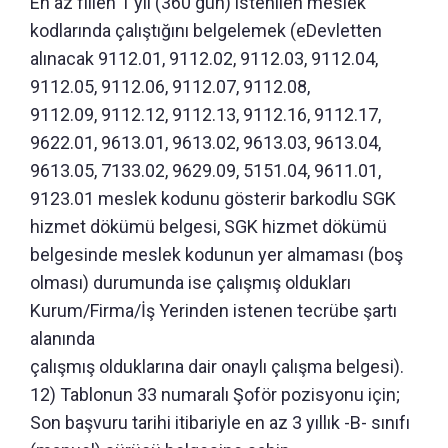
En az fiilen 1 yıl (360 gün) istenilen meslek
kodlarında çalıştığını belgelemek (eDevletten
alınacak 9112.01, 9112.02, 9112.03, 9112.04,
9112.05, 9112.06, 9112.07, 9112.08,
9112.09, 9112.12, 9112.13, 9112.16, 9112.17,
9622.01, 9613.01, 9613.02, 9613.03, 9613.04,
9613.05, 7133.02, 9629.09, 5151.04, 9611.01,
9123.01 meslek kodunu gösterir barkodlu SGK
hizmet dökümü belgesi, SGK hizmet dökümü
belgesinde meslek kodunun yer almaması (boş
olması) durumunda ise çalışmış oldukları
Kurum/Firma/İş Yerinden istenen tecrübe şartı
alanında
çalışmış olduklarına dair onaylı çalışma belgesi).
12) Tablonun 33 numaralı Şoför pozisyonu için;
Son başvuru tarihi itibariyle en az 3 yıllık -B- sınıfı