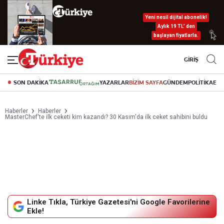
Yeni nesil dijital abonelik!
Aylık 19 TL’ den
başlayan fiyatlarla.
GİRİŞ
SON DAKİKA
YAZARLAR
BİZİM SAYFA
GÜNDEM
POLİTİKA
EK
Haberler
Haberler
MasterChef'te ilk ceketi kim kazandı? 30 Kasım'da ilk ceket sahibini buldu
Linke Tıkla, Türkiye Gazetesi'ni Google Favorilerine
Ekle!