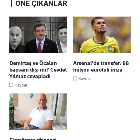
ÖNE ÇIKANLAR
Demirtaş ve Öcalan
Arsenal'de transfer: 88
kapsam dışı mı? Cevdet
milyon euroluk imza
Yılmaz cevapladı
Kaydet
Kaydet
Elazığspor efsanesi