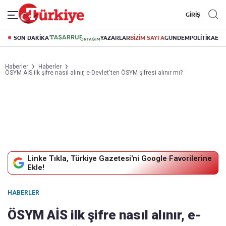
GİRİŞ
SON DAKİKA
YAZARLAR
BİZİM SAYFA
GÜNDEM
POLİTİKA
EK
Haberler
Haberler
ÖSYM AİS ilk şifre nasıl alınır, e-Devlet'ten ÖSYM şifresi alınır mı?
Linke Tıkla, Türkiye Gazetesi'ni Google Favorilerine
Ekle!
HABERLER
ÖSYM AİS ilk şifre nasıl alınır, e-