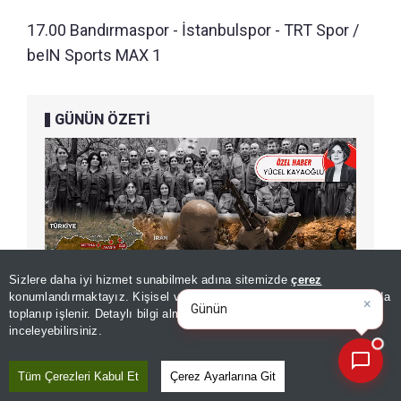
17.00 Bandırmaspor - İstanbulspor - TRT Spor /
beIN Sports MAX 1
GÜNÜN ÖZETİ
Sizlere daha iyi hizmet sunabilmek adına sitemizde
çerez
×
Günün spor, gündem ve
konumlandırmaktayız. Kişisel verileriniz, KVKK ve GDPR kapsamında
ekonomi gelişmelerin
toplanıp işlenir. Detaylı bilgi almak için
Aydınlatma Metnimizi
📰
Son 30 güne ait haberleri, spor gelişmelerini veya yazar yazılarını sorgulayabilirsiniz.
inceleyebilirsiniz.
19.00 Sivasspor - Esenler Erokspor - TRT Spor /
Tüm Çerezleri Kabul Et
Çerez Ayarlarına Git
beIN Sports 2