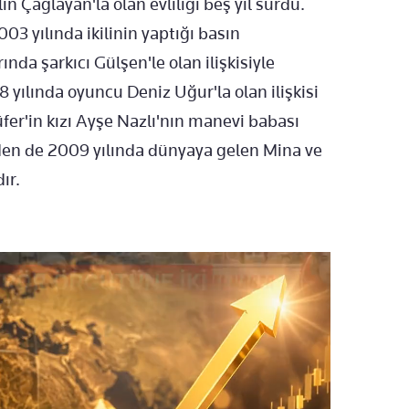
in Çağlayan'la olan evliliği beş yıl sürdü.
003 yılında ikilinin yaptığı basın
nda şarkıcı Gülşen'le olan ilişkisiyle
yılında oyuncu Deniz Uğur'la olan ilişkisi
fer'in kızı Ayşe Nazlı'nın manevi babası
nden de 2009 yılında dünyaya gelen Mina ve
ır.