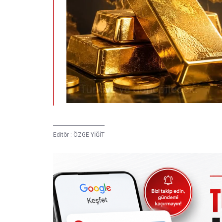
Editör :
ÖZGE YİĞİT