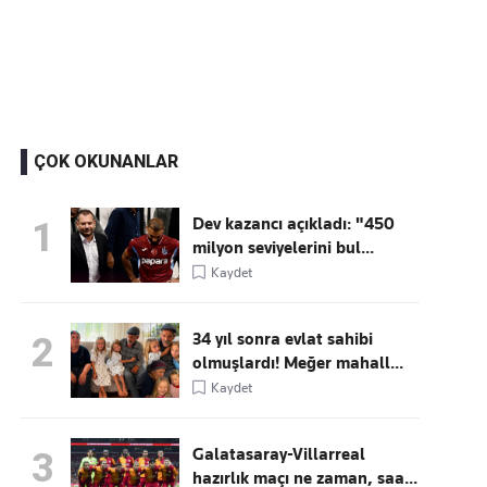
Kaçırmayın
Ücretsiz üye olun, gündemi
şekillendiren gelişmeleri önce siz duyun
ÇOK OKUNANLAR
Dev kazancı açıkladı: "450
1
milyon seviyelerini bul...
Kaydet
34 yıl sonra evlat sahibi
2
olmuşlardı! Meğer mahall...
Kaydet
Galatasaray-Villarreal
3
hazırlık maçı ne zaman, saa...