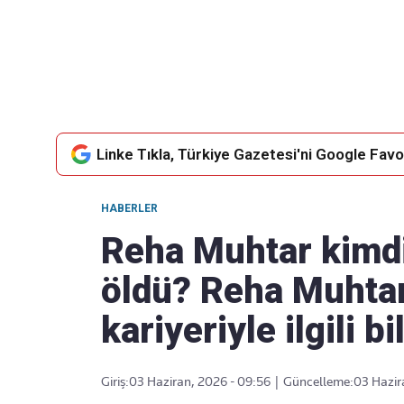
Takip Edin
Favori mecralarınızda haber
akışımıza ulaşın
Linke Tıkla, Türkiye Gazetesi'ni Google Favor
HABERLER
Reha Muhtar kimdi
öldü? Reha Muhtar'
kariyeriyle ilgili bi
Giriş:
03 Haziran, 2026 - 09:56
|
Güncelleme:
03 Hazir