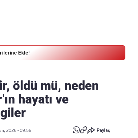
Haber Verin
Editör masamıza bilgi ve materyal
göndermek için
tıklayın
ilerine Ekle!
r, öldü mü, neden
ın hayatı ve
lgiler
an, 2026 - 09:56
Paylaş