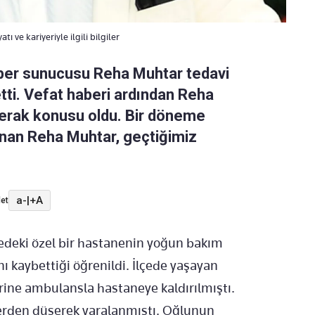
ve kariyeriyle ilgili bilgiler
aber sunucusu Reha Muhtar tedavi
ti. Vefat haberi ardından Reha
merak konusu oldu. Bir döneme
ınan Reha Muhtar, geçtiğimiz
a-
|
+A
et
lçedeki özel bir hastanenin yoğun bakım
ı kaybettiği öğrenildi. İlçede yaşayan
rine ambulansla hastaneye kaldırılmıştı.
erden düşerek yaralanmıştı. Oğlunun