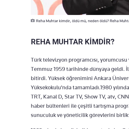
Reha Muhtar kimdir, öldü mü, neden öldü? Reha Muhtarın 
REHA MUHTAR KİMDİR?
Türk televizyon programcısı, yorumcusu
Temmuz 1959 tarihinde dünyaya geldi. İlk
bitirdi. Yüksek öğrenimini Ankara Ünivers
Yüksekokulu'nda tamamladı.1980 yılında 
TRT, Kanal D, Star TV, Show TV, atv, CNN
haber bültenleri ile çeşitli tartışma pro
sunuculuk ve yöneticilik görevlerini birlik