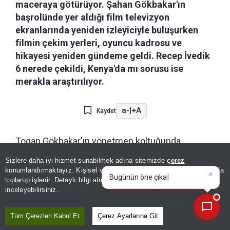
maceraya götürüyor. Şahan Gökbakar'ın
başrolünde yer aldığı film televizyon
ekranlarında yeniden izleyiciyle buluşurken
filmin çekim yerleri, oyuncu kadrosu ve
hikayesi yeniden gündeme geldi. Recep İvedik
6 nerede çekildi, Kenya'da mı sorusu ise
merakla araştırılıyor.
a-
|
+A
Kaydet
Togan Gökbakar'ın yönetmen koltuğunda
oturduğu Recep İvedik 6 filmi Recep İvedik ile en
Sizlere daha iyi hizmet sunabilmek adına sitemizde
çerez
×
Bugünün öne çıkan manşetleri
yakın arkadaşı Nurullah'ın yanlışlıkla Afrika'ya
konumlandırmaktayız. Kişisel verileriniz, KVKK ve GDPR kapsamında
ve gelişmeleri neler?
|
toplanıp işlenir. Detaylı bilgi almak için
Aydınlatma Metnimizi
uzanan yolculuğunu konu alıyor. Peki,
Recep
📰
Son 30 güne ait haberleri, spor gelişmelerini veya yazar yazılarını sorgulayabilirsiniz.
inceleyebilirsiniz.
İvedik 6 nerede çekildi, Kenya'da mı?
Tüm Çerezleri Kabul Et
Çerez Ayarlarına Git