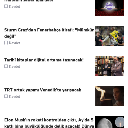
Kaydet
Sturm Graz'dan Fenerbahçe itirafı: "Mümkün
değil"
Kaydet
Tarihî kitaplar dijital ortama taşınacak!
Kaydet
TRT ortak yapımı Venedik’te yarışacak
Kaydet
Elon Musk’ın roketi kontrolden çıktı, Ay'da 5
katlı bina büyüklüğünde delik açacak! Dünya