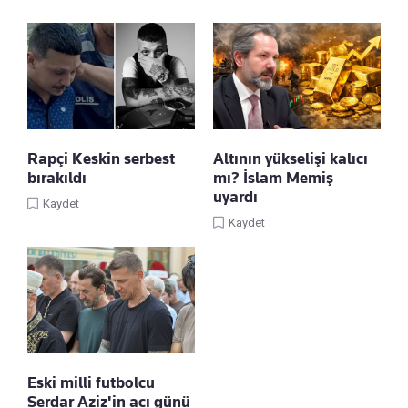
Rapçi Keskin serbest
Altının yükselişi kalıcı
bırakıldı
mı? İslam Memiş
uyardı
Kaydet
Kaydet
Eski milli futbolcu
Serdar Aziz'in acı günü