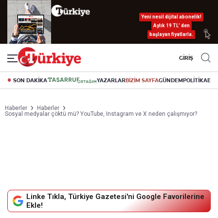
Yeni nesil dijital abonelik!
Aylık 19 TL’ den
başlayan fiyatlarla.
GİRİŞ
SON DAKİKA
YAZARLAR
BİZİM SAYFA
GÜNDEM
POLİTİKA
EK
Haberler
Haberler
Sosyal medyalar çöktü mü? YouTube, Instagram ve X neden çalışmıyor?
Linke Tıkla, Türkiye Gazetesi'ni Google Favorilerine
Ekle!