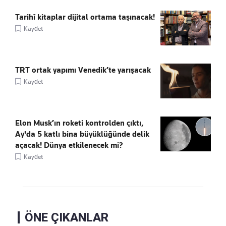
Tarihî kitaplar dijital ortama taşınacak!
Kaydet
TRT ortak yapımı Venedik’te yarışacak
Kaydet
Elon Musk’ın roketi kontrolden çıktı,
Ay'da 5 katlı bina büyüklüğünde delik
açacak! Dünya etkilenecek mi?
Kaydet
ÖNE ÇIKANLAR