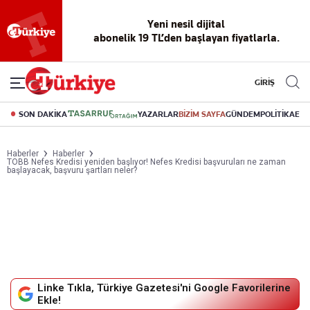
Yeni nesil dijital
abonelik 19 TL’den başlayan fiyatlarla.
GİRİŞ
SON DAKİKA
YAZARLAR
BİZİM SAYFA
GÜNDEM
POLİTİKA
EK
Haberler
Haberler
TOBB Nefes Kredisi yeniden başlıyor! Nefes Kredisi başvuruları ne zaman
başlayacak, başvuru şartları neler?
Linke Tıkla, Türkiye Gazetesi'ni Google Favorilerine
Ekle!