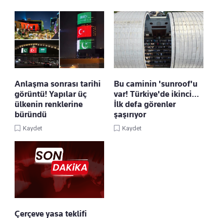
Anlaşma sonrası tarihi
Bu caminin 'sunroof'u
görüntü! Yapılar üç
var! Türkiye'de ikinci...
ülkenin renklerine
İlk defa görenler
büründü
şaşırıyor
Kaydet
Kaydet
Çerçeve yasa teklifi