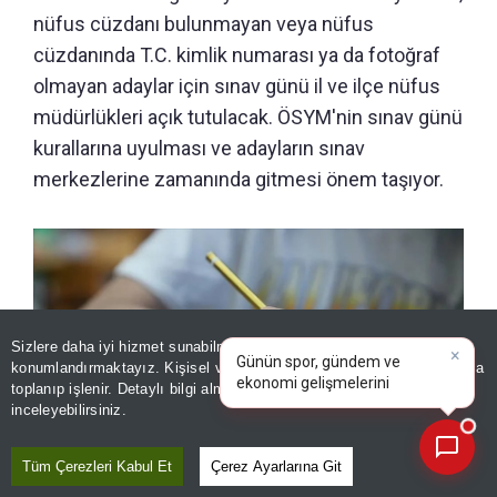
nüfus cüzdanı bulunmayan veya nüfus
cüzdanında T.C. kimlik numarası ya da fotoğraf
olmayan adaylar için sınav günü il ve ilçe nüfus
müdürlükleri açık tutulacak. ÖSYM'nin sınav günü
kurallarına uyulması ve adayların sınav
merkezlerine zamanında gitmesi önem taşıyor.
×
Günün spor, gündem ve
Sizlere daha iyi hizmet sunabilmek adına sitemizde
çerez
ekonomi gelişmelerini analiz
konumlandırmaktayız. Kişisel verileriniz, KVKK ve GDPR kapsamında
edin!
toplanıp işlenir. Detaylı bilgi almak için
Aydınlatma Metnimizi
📰
Son 30 güne ait haberleri, spor gelişmelerini veya yazar yazılarını sorgulayabilirsiniz.
inceleyebilirsiniz.
Tüm Çerezleri Kabul Et
Çerez Ayarlarına Git