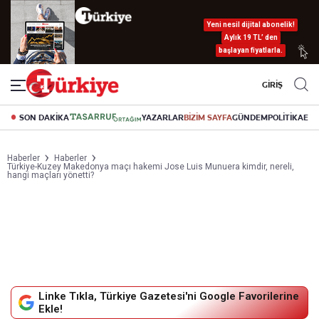
Yeni nesil dijital abonelik!
Aylık 19 TL’ den
başlayan fiyatlarla.
GİRİŞ
SON DAKİKA
YAZARLAR
BİZİM SAYFA
GÜNDEM
POLİTİKA
EK
Haberler
Haberler
Türkiye-Kuzey Makedonya maçı hakemi Jose Luis Munuera kimdir, nereli,
hangi maçları yönetti?
Linke Tıkla, Türkiye Gazetesi'ni Google Favorilerine
Ekle!