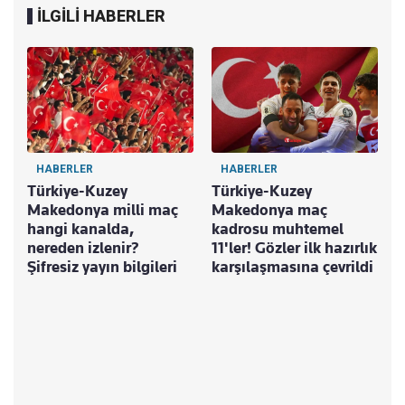
İLGİLİ HABERLER
HABERLER
HABERLER
Türkiye-Kuzey
Türkiye-Kuzey
Makedonya milli maç
Makedonya maç
hangi kanalda,
kadrosu muhtemel
nereden izlenir?
11'ler! Gözler ilk hazırlık
F
Şifresiz yayın bilgileri
karşılaşmasına çevrildi
Ç
Y
D
o
d
g