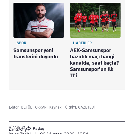
SPOR
HABERLER
S
Samsunspor yeni
AEK-Samsunspor
Beş
transferini duyurdu
hazırlık maçı hangi
"tr
kanalda, saat kaçta?
tep
Samsunspor'un ilk
ist
11'i
al
Editör :
BETÜL TOKKAN
|
Kaynak: TÜRKİYE GAZETESİ
Paylaş
Yayın Tarihi
|
06 Ağustos, 2026 - 16:54