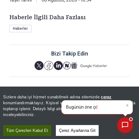
Haberle İlgili Daha Fazlası
Haberler
Bizi Takip Edin
Sizlere daha iyi hizmet sunabilmek adına sitemizde
çerez
×
YORUMLAR
Bugünün öne çıkan manşetleri
konumlandırmaktayız. Kişisel verileriniz, KVKK ve GDPR kapsamında
ve gelişmeleri neler?
|
toplanıp işlenir. Detaylı bilgi almak için
Aydınlatma Metnimizi
📰
Son 30 güne ait haberleri, spor gelişmelerini veya yazar yazılarını sorgulayabilirsiniz.
inceleyebilirsiniz.
Tüm Çerezleri Kabul Et
Çerez Ayarlarına Git
Yorum için giriş yapın