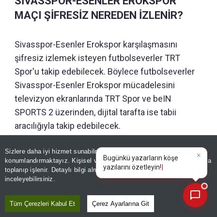
SİVASSPOR-ESENLER EROKSPOR
MAÇI ŞİFRESİZ NEREDEN İZLENİR?
Sivasspor-Esenler Erokspor karşılaşmasını
şifresiz izlemek isteyen futbolseverler TRT
Spor'u takip edebilecek. Böylece futbolseverler
Sivasspor-Esenler Erokspor mücadelesini
televizyon ekranlarında TRT Spor ve beIN
SPORTS 2 üzerinden, dijital tarafta ise tabii
aracılığıyla takip edebilecek.
Sizlere daha iyi hizmet sunabilmek adına sitemizde
çerez
GÜNÜN ÖZETİ
konumlandırmaktayız. Kişisel verileriniz, KVKK ve GDPR kapsamında
×
B
toplanıp işlenir. Detaylı bilgi almak için
Aydınlatma Metnimizi
📰
Son 30 güne ait haberleri, spor gelişmelerini veya yazar yazılarını sorgulayabilirsiniz.
inceleyebilirsiniz.
Tüm Çerezleri Kabul Et
Çerez Ayarlarına Git