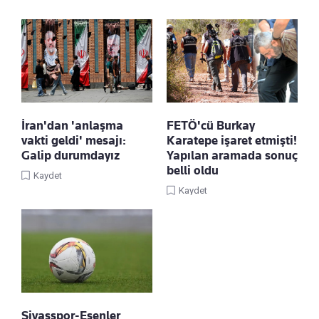
İran'dan 'anlaşma
FETÖ'cü Burkay
vakti geldi' mesajı:
Karatepe işaret etmişti!
Galip durumdayız
Yapılan aramada sonuç
belli oldu
Kaydet
Kaydet
Sivasspor-Esenler