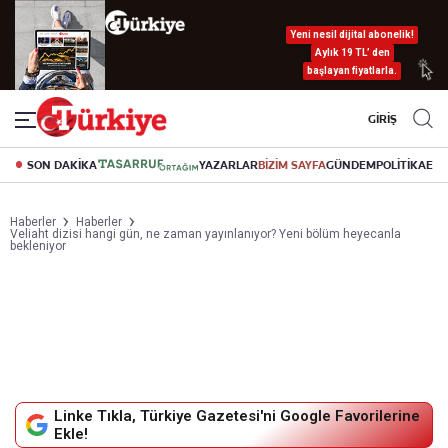
Yeni nesil dijital abonelik!
Aylık 19 TL’ den
başlayan fiyatlarla.
GİRİŞ
SON DAKİKA
YAZARLAR
BİZİM SAYFA
GÜNDEM
POLİTİKA
EK
Haberler
Haberler
Veliaht dizisi hangi gün, ne zaman yayınlanıyor? Yeni bölüm heyecanla
bekleniyor
Linke Tıkla, Türkiye Gazetesi'ni Google Favorilerine
Ekle!