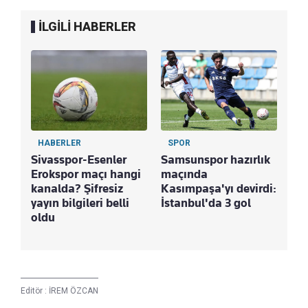
İLGİLİ HABERLER
HABERLER
SPOR
Sivasspor-Esenler
Samsunspor hazırlık
Erokspor maçı hangi
maçında
kanalda? Şifresiz
Kasımpaşa'yı devirdi:
yayın bilgileri belli
İstanbul'da 3 gol
oldu
Editör :
İREM ÖZCAN