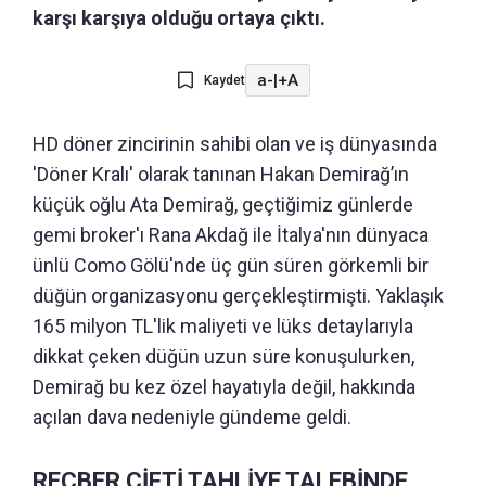
karşı karşıya olduğu ortaya çıktı.
a-
|
+A
Kaydet
HD döner zincirinin sahibi olan ve iş dünyasında
'Döner Kralı' olarak tanınan Hakan Demirağ’ın
küçük oğlu Ata Demirağ, geçtiğimiz günlerde
gemi broker'ı Rana Akdağ ile İtalya'nın dünyaca
ünlü Como Gölü'nde üç gün süren görkemli bir
düğün organizasyonu gerçekleştirmişti. Yaklaşık
165 milyon TL'lik maliyeti ve lüks detaylarıyla
dikkat çeken düğün uzun süre konuşulurken,
Demirağ bu kez özel hayatıyla değil, hakkında
açılan dava nedeniyle gündeme geldi.
REÇBER ÇİFTİ TAHLİYE TALEBİNDE