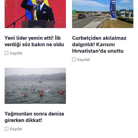
Yeni lider yemin etti! İlk
Gurbetçiden akılalmaz
verdiği söz bakın ne oldu
dalgınlık! Karısını
Hırvatistan'da unuttu
Kaydet
Kaydet
Yağmurdan sonra denize
girerken dikkat!
Kaydet