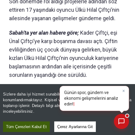
Son dönemde rol aldığı projelerle adından söz
ettiren 17 yaşındaki oyuncu Ülkü Hilal Çiftçi’nin
ailesinde yaşanan gelişmeler gündeme geldi.
Sabah'ta yer alan habere göre;
Kader Çiftçi, eşi
Ünal Çiftçi’ye karşı boşanma davası açtı. Çiftin
evliliğinden üç çocuk dünyaya gelirken, büyük
kızları Ülkü Hilal Çiftçi’nin oyunculuk kariyerine
başlamasının ardından aile içerisinde çeşitli
sorunların yaşandığı öne sürüldü.
Sizlere daha iyi hizmet sunabilmek adına sitemizde
çerez
konumlandırmaktayız. Kişisel verileriniz, KVKK ve GDPR kapsamında
×
Bu
|
toplanıp işlenir. Detaylı bilgi almak için
Aydınlatma Metnimizi
📰
Son 30 güne ait haberleri, spor gelişmelerini veya yazar yazılarını sorgulayabilirsiniz.
inceleyebilirsiniz.
Tüm Çerezleri Kabul Et
Çerez Ayarlarına Git