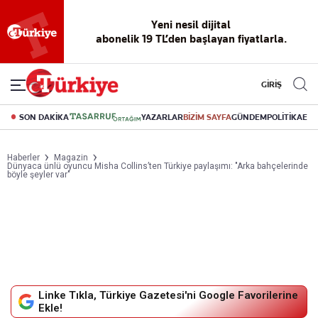
Reklamsız
56 yıllık
Akıllı haber
Eski gazeteleri
Yazarlarla
okuma
dijital arşiv
asistanı
indirme
canlı soru
deneyimi
cevap
GİRİŞ
SON DAKİKA
YAZARLAR
BİZİM SAYFA
GÜNDEM
POLİTİKA
EK
Haberler
Magazin
Dünyaca ünlü oyuncu Misha Collins’ten Türkiye paylaşımı: "Arka bahçelerinde
böyle şeyler var"
Linke Tıkla, Türkiye Gazetesi'ni Google Favorilerine
Ekle!