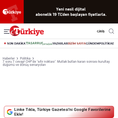
Reklamsız
56 yıllık
Akıllı haber
Eski gazeteleri
Yazarlarla
okuma
dijital arşiv
asistanı
indirme
canlı soru
deneyimi
cevap
GİRİŞ
SON DAKİKA
YAZARLAR
BİZİM SAYFA
GÜNDEM
POLİTİKA
EK
Haberler
Politika
7 soru 7 cevap! CHP'de 'sıfır noktası': Mutlak butlan kararı sonrası kurultay
düğümü ve dönüş senaryoları
Linke Tıkla, Türkiye Gazetesi'ni Google Favorilerine
Ekle!