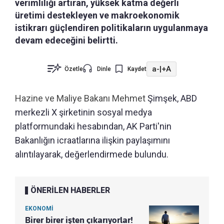
verimliliği artıran, yüksek katma değerli
üretimi destekleyen ve makroekonomik
istikrarı güçlendiren politikaların uygulanmaya
devam edeceğini belirtti.
a-
|
+A
Özetle
Dinle
Kaydet
Hazine ve Maliye Bakanı Mehmet
Şimşek, ABD
merkezli X şirketinin sosyal medya
platformundaki hesabından, AK Parti'nin
Bakanlığın icraatlarına ilişkin paylaşımını
alıntılayarak, değerlendirmede bulundu.
ÖNERİLEN HABERLER
EKONOMİ
Birer birer işten çıkarıyorlar!