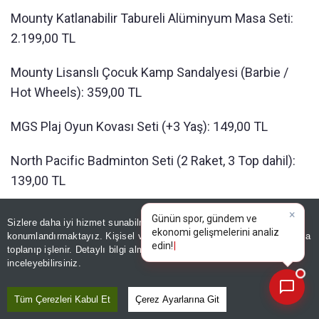
Mounty Katlanabilir Tabureli Alüminyum Masa Seti:
2.199,00 TL
Mounty Lisanslı Çocuk Kamp Sandalyesi (Barbie /
Hot Wheels): 359,00 TL
MGS Plaj Oyun Kovası Seti (+3 Yaş): 149,00 TL
North Pacific Badminton Seti (2 Raket, 3 Top dahil):
139,00 TL
×
North Pacific Plaj Raketi 2'li (2 Raket, 1 Top dahil):
Günün spor, gündem ve
Sizlere daha iyi hizmet sunabilmek adına sitemizde
çerez
ekonomi gelişmelerini analiz
139,00 TL
konumlandırmaktayız. Kişisel verileriniz, KVKK ve GDPR kapsamında
edin!
toplanıp işlenir. Detaylı bilgi almak için
Aydınlatma Metnimizi
📰
Son 30 güne ait haberleri, spor gelişmelerini veya yazar yazılarını sorgulayabilirsiniz.
inceleyebilirsiniz.
North Pacific Catchball Seti: 119,00 TL
Tüm Çerezleri Kabul Et
Çerez Ayarlarına Git
Piccolo Mondi Elektronik Oyuncak Su Atıcısı: 655,00