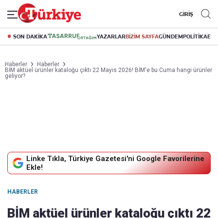
GİRİŞ
SON DAKİKA
YAZARLAR
BİZİM SAYFA
GÜNDEM
POLİTİKA
EK
Haberler
Haberler
BİM aktüel ürünler kataloğu çıktı 22 Mayıs 2026! BİM'e bu Cuma hangi ürünler
geliyor?
Linke Tıkla, Türkiye Gazetesi'ni Google Favorilerine
Ekle!
HABERLER
BİM aktüel ürünler kataloğu çıktı 22