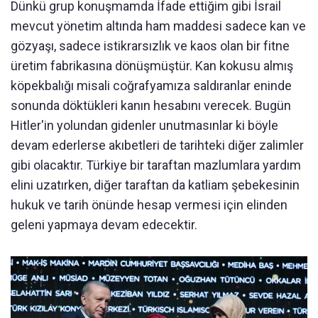
Dünkü grup konuşmamda İfade ettiğim gibi İsrail
mevcut yönetim altında ham maddesi sadece kan ve
gözyaşı, sadece istikrarsızlık ve kaos olan bir fitne
üretim fabrikasına dönüşmüştür. Kan kokusu almış
köpekbalığı misali coğrafyamıza saldıranlar eninde
sonunda döktükleri kanın hesabını verecek. Bugün
Hitler'in yolundan gidenler unutmasınlar ki böyle
devam ederlerse akıbetleri de tarihteki diğer zalimler
gibi olacaktır. Türkiye bir taraftan mazlumlara yardım
elini uzatırken, diğer taraftan da katliam şebekesinin
hukuk ve tarih önünde hesap vermesi için elinden
geleni yapmaya devam edecektir.