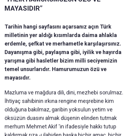
MAYASIDIR”
Tarihin hangi sayfasını açarsanız açın Türk
milletinin yer aldığı kısımlarda daima ahlakla
erdemle, şefkat ve merhametle karşılaşırsınız.
Dayanışma gibi, paylaşma gibi, iyilik ve hayırda
yarışma gibi hasletler bizim milli seciyemizin
temel unsurlarıdır. Hamurumuzun özü ve
mayasıdır.
Mazluma ve mağdura dili, dini, mezhebi sorulmaz.
İhtiyaç sahibinin ırkına rengine meşrebine kim
olduğuna bakılmaz, garibin yoksulun yetim ve
öksüzün duasını almak düşenin elinden tutmak
merhum Mehmet Akif 'in ifadesiyle hakkı tutup
kaldırmak rıza -ı ilahiden başka hiçbir amaç, hiçbir