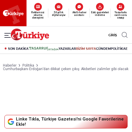
Reklamsız
56 yıllık
Akıllı haber
Eski gazeteleri
Yazarlarla
okuma
dijital arşiv
asistanı
indirme
canlı soru
deneyimi
cevap
GİRİŞ
SON DAKİKA
YAZARLAR
BİZİM SAYFA
GÜNDEM
POLİTİKA
EK
Haberler
Politika
Cumhurbaşkanı Erdoğan’dan dikkat çeken çıkış: Akıbetleri zalimler gibi olacak
Linke Tıkla, Türkiye Gazetesi'ni Google Favorilerine
Ekle!