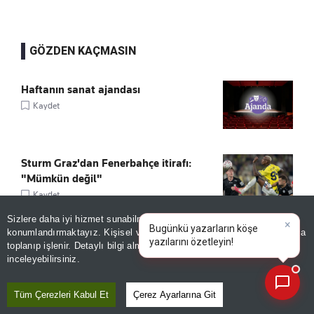
GÖZDEN KAÇMASIN
Haftanın sanat ajandası
Kaydet
Sturm Graz'dan Fenerbahçe itirafı:
"Mümkün değil"
Kaydet
Sizlere daha iyi hizmet sunabilmek adına sitemizde
çerez
×
Bugünkü yazarların köşe
konumlandırmaktayız. Kişisel verileriniz, KVKK ve GDPR kapsamında
Tarihî kitaplar dijital ortama taşınacak!
yazılarını özetleyin!
toplanıp işlenir. Detaylı bilgi almak için
Aydınlatma Metnimizi
📰
Kaydet
Son 30 güne ait haberleri, spor gelişmelerini veya yazar yazılarını sorgulayabilirsiniz.
inceleyebilirsiniz.
Tüm Çerezleri Kabul Et
Çerez Ayarlarına Git
Elon Musk’ın roketi kontrolden çıktı,