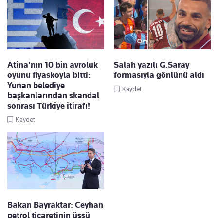
Atina'nın 10 bin avroluk
Salah yazılı G.Saray
oyunu fiyaskoyla bitti:
formasıyla gönlünü aldı
Yunan belediye
Kaydet
başkanlarından skandal
sonrası Türkiye itirafı!
Kaydet
Bakan Bayraktar: Ceyhan
petrol ticaretinin üssü