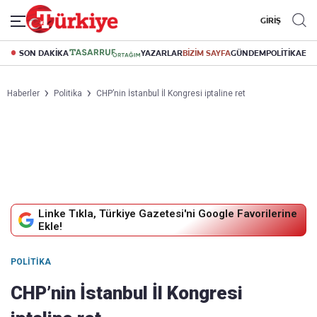
GİRİŞ
SON DAKİKA
YAZARLAR
BİZİM SAYFA
GÜNDEM
POLİTİKA
EK
Haberler
Politika
CHP’nin İstanbul İl Kongresi iptaline ret
Linke Tıkla, Türkiye Gazetesi'ni Google Favorilerine
Ekle!
POLITIKA
CHP’nin İstanbul İl Kongresi