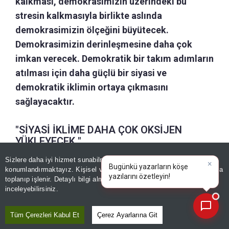
kalkması, demokrasimizin üzerindeki bu
stresin kalkmasıyla birlikte aslında
demokrasimizin ölçeğini büyütecek.
Demokrasimizin derinleşmesine daha çok
imkan verecek. Demokratik bir takım adımların
atılması için daha güçlü bir siyasi ve
demokratik iklimin ortaya çıkmasını
sağlayacaktır.
"SİYASİ İKLİME DAHA ÇOK OKSİJEN
YÜKLEYECEK "
Sizlere daha iyi hizmet sunabilmek adına sitemizde
çerez
Bu arada bundan sonrasında bu silah
konumlandırmaktayız. Kişisel verileriniz, KVKK ve GDPR kapsamında
×
Bugünkü yazarların
|
toplanıp işlenir. Detaylı bilgi almak için
Aydınlatma Metnimizi
bahsettiğimiz şekilde PKK -KCK terör örgütü
📰
Son 30 güne ait haberleri, spor gelişmelerini veya yazar yazılarını sorgulayabilirsiniz.
inceleyebilirsiniz.
sona erer, Milli Güvenlik Kurulu bu kararıyla, bu
tespitle teyit edilirse, bundan sonrasındaki süreç,
Tüm Çerezleri Kabul Et
Çerez Ayarlarına Git
silahların bırakılması süreci sonuca bu şekilde