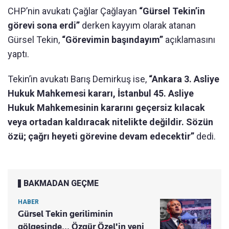
CHP’nin avukatı Çağlar Çağlayan
“Gürsel Tekin’in
görevi sona erdi”
derken kayyım olarak atanan
Gürsel Tekin,
“Görevimin başındayım”
açıklamasını
yaptı.
Tekin’in avukatı Barış Demirkuş ise,
“Ankara 3. Asliye
Hukuk Mahkemesi kararı, İstanbul 45. Asliye
Hukuk Mahkemesinin kararını geçersiz kılacak
veya ortadan kaldıracak nitelikte değildir. Sözün
özü; çağrı heyeti görevine devam edecektir”
dedi.
BAKMADAN GEÇME
HABER
Gürsel Tekin geriliminin
gölgesinde... Özgür Özel'in yeni