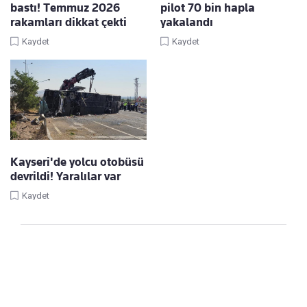
bastı! Temmuz 2026
pilot 70 bin hapla
rakamları dikkat çekti
yakalandı
Kaydet
Kaydet
Kayseri'de yolcu otobüsü
devrildi! Yaralılar var
Kaydet