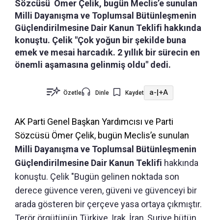
Sözcüsü Ömer Çelik, bugün Meclis’e sunulan
Milli Dayanışma ve Toplumsal Bütünleşmenin
Güçlendirilmesine Dair Kanun Teklifi hakkında
konuştu. Çelik "Çok yoğun bir şekilde buna
emek ve mesai harcadık. 2 yıllık bir sürecin en
önemli aşamasına gelinmiş oldu" dedi.
a-
|
+A
Özetle
Dinle
Kaydet
AK Parti Genel Başkan Yardımcısı ve Parti
Sözcüsü
Ömer Çelik, bugün Meclis’e sunulan
Milli Dayanışma ve Toplumsal Bütünleşmenin
Güçlendirilmesine Dair Kanun Teklifi
hakkında
konuştu. Çelik "
Bugün gelinen noktada son
derece güvence veren, güveni ve güvenceyi bir
arada gösteren bir çerçeve yasa ortaya çıkmıştır.
Terör örgütünün Türkiye, Irak, İran, Suriye bütün