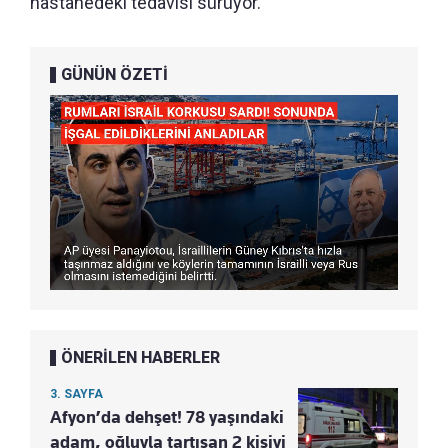
hastanedeki tedavisi sürüyor.
GÜNÜN ÖZETİ
ÖNERİLEN HABERLER
3. SAYFA
Afyon’da dehşet! 78 yaşındaki
adam, oğluyla tartışan 2 kişiyi