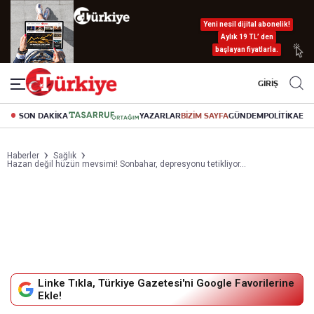
Yeni nesil dijital abonelik!
Aylık 19 TL’ den
başlayan fiyatlarla.
GİRİŞ
SON DAKİKA
YAZARLAR
BİZİM SAYFA
GÜNDEM
POLİTİKA
EK
Haberler
Sağlık
Hazan değil hüzün mevsimi! Sonbahar, depresyonu tetikliyor...
Linke Tıkla, Türkiye Gazetesi'ni Google Favorilerine
Ekle!