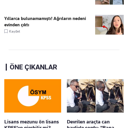
Yıllarca bulunamamıştı! Ağrıların nedeni
evinden çıktı
Kaydet
ÖNE ÇIKANLAR
Lisans mezunu ön lisans
Devrilen araçta can
KPSS'ye girebilir mi?
havliyle sordu: "Bana