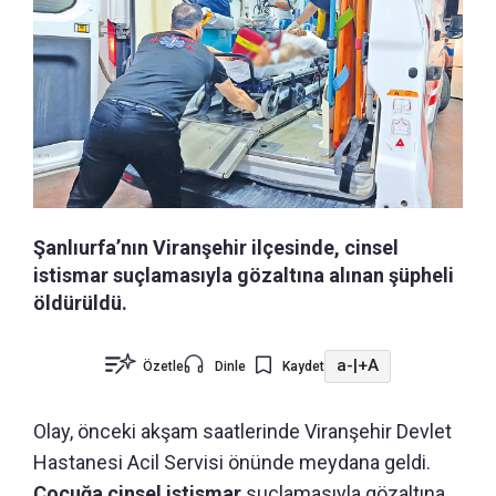
Şanlıurfa’nın Viranşehir ilçesinde, cinsel
istismar suçlamasıyla gözaltına alınan şüpheli
öldürüldü.
a-
|
+A
Özetle
Dinle
Kaydet
Olay, önceki akşam saatlerinde Viranşehir Devlet
Hastanesi Acil Servisi önünde meydana geldi.
Çocuğa cinsel istismar
suçlamasıyla gözaltına