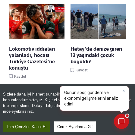
Lokomotiv iddiaları
Hatay’da denize giren
yalanladı, hocası
13 yaşındaki çocuk
Türkiye Gazetesi’ne
boğuldu!
konuştu
Kaydet
Kaydet
×
Günün spor, gündem ve
Sizlere daha iyi hizmet sunabilmek adına sitemizde
çerez
ekonomi gelişmelerini analiz
konumlandırmaktayız. Kişisel verileriniz, KVKK ve GDPR kapsamında
edin!
toplanıp işlenir. Detaylı bilgi almak için
Aydınlatma Metnimizi
📰
Son 30 güne ait haberleri, spor gelişmelerini veya yazar yazılarını sorgulayabilirsiniz.
inceleyebilirsiniz.
Tüm Çerezleri Kabul Et
Çerez Ayarlarına Git
Grönland’da gizli işgal