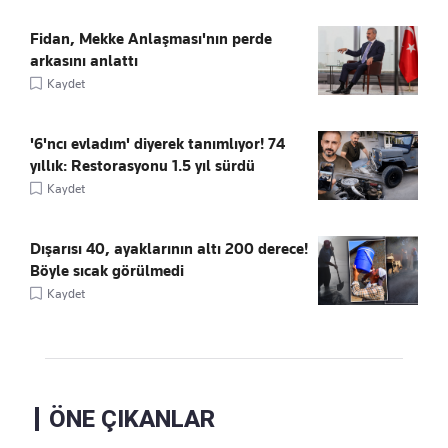
Fidan, Mekke Anlaşması'nın perde
arkasını anlattı
Kaydet
'6'ncı evladım' diyerek tanımlıyor! 74
yıllık: Restorasyonu 1.5 yıl sürdü
Kaydet
Dışarısı 40, ayaklarının altı 200 derece!
Böyle sıcak görülmedi
Kaydet
ÖNE ÇIKANLAR