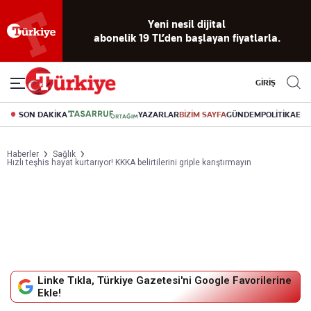
Yeni nesil dijital
abonelik 19 TL’den başlayan fiyatlarla.
GİRİŞ
SON DAKİKA
YAZARLAR
BİZİM SAYFA
GÜNDEM
POLİTİKA
EK
Haberler
Sağlık
Hızlı teşhis hayat kurtarıyor! KKKA belirtilerini griple karıştırmayın
Linke Tıkla, Türkiye Gazetesi'ni Google Favorilerine
Ekle!