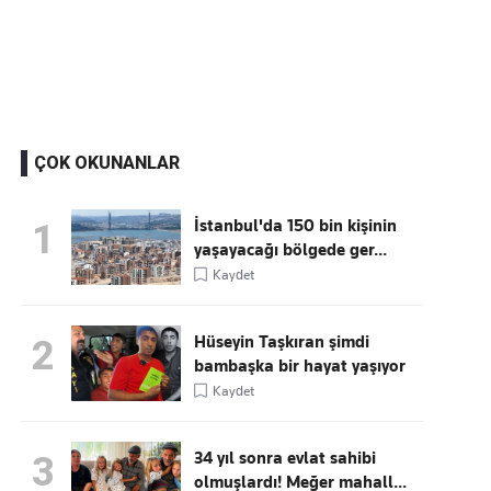
Kaçırmayın
Ücretsiz üye olun, gündemi
şekillendiren gelişmeleri önce siz duyun
ÇOK OKUNANLAR
İstanbul'da 150 bin kişinin
1
yaşayacağı bölgede ger...
Kaydet
Hüseyin Taşkıran şimdi
2
bambaşka bir hayat yaşıyor
Kaydet
34 yıl sonra evlat sahibi
3
olmuşlardı! Meğer mahall...