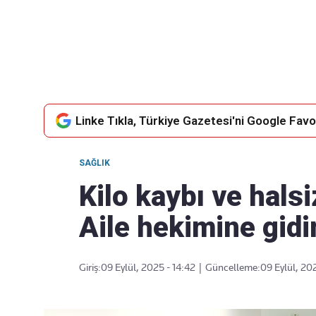
Takip Edin
Favori mecralarınızda haber
akışımıza ulaşın
Linke Tıkla, Türkiye Gazetesi'ni Google Favor
SAĞLIK
Kilo kaybı ve halsi
Aile hekimine gid
Giriş:
09 Eylül, 2025 - 14:42
|
Güncelleme:
09 Eylül, 20