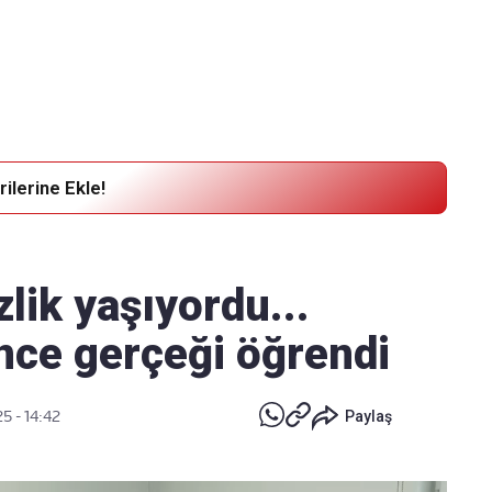
Haber Verin
Editör masamıza bilgi ve materyal
göndermek için
tıklayın
ilerine Ekle!
zlik yaşıyordu...
ince gerçeği öğrendi
25 - 14:42
Paylaş