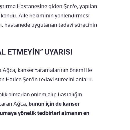
ştırma Hastanesine giden Şen'e, yapılan
i kondu. Aile hekiminin yönlendirmesi
en, hastanede uygulanan tedavi sürecinin
L ETMEYİN” UYARISI
a Ağca, kanser taramalarının önemi ile
 Hatice Şen'in tedavi sürecini anlattı.
talık olmadan önlem alıp hastalığın
taran Ağca,
bunun için de kanser
orumaya yönelik tedbirleri almanın en