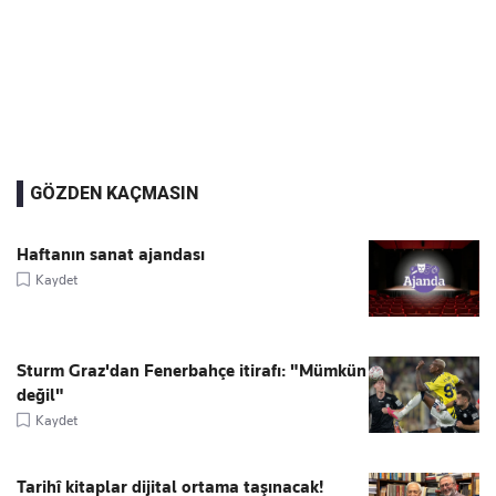
GÖZDEN KAÇMASIN
Haftanın sanat ajandası
Kaydet
Sturm Graz'dan Fenerbahçe itirafı: "Mümkün
değil"
Kaydet
Tarihî kitaplar dijital ortama taşınacak!