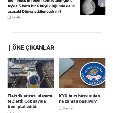
Elon Musk’ın roketi kontrolden çıktı,
Ay'da 5 katlı bina büyüklüğünde delik
açacak! Dünya etkilenecek mi?
Kaydet
ÖNE ÇIKANLAR
Elektrik arızası ulaşımı
KYK burs başvuruları
felç etti! Çok sayıda
ne zaman başlıyor?
tren iptal edildi
Kaydet