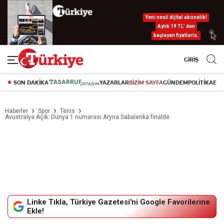
Yeni nesil dijital abonelik!
Aylık 19 TL’ den
başlayan fiyatlarla.
GİRİŞ
SON DAKİKA
YAZARLAR
BİZİM SAYFA
GÜNDEM
POLİTİKA
EK
Haberler
Spor
Tenis
Avustralya Açık: Dünya 1 numarası Aryna Sabalenka finalde
Linke Tıkla, Türkiye Gazetesi'ni Google Favorilerine
Ekle!