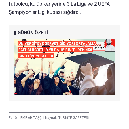
futbolcu, kulüp kariyerine 3 La Liga ve 2 UEFA
Şampiyonlar Ligi kupası sığdırdı.
GÜNÜN ÖZETİ
Editör :
EMRAH TAŞÇI
|
Kaynak: TÜRKİYE GAZETESİ