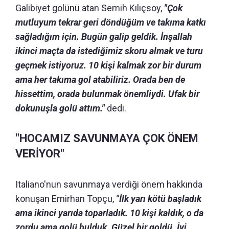
Galibiyet golünü atan Semih Kılıçsoy,
"Çok
mutluyum tekrar geri döndüğüm ve takıma katkı
sağladığım için. Bugün galip geldik. İnşallah
ikinci maçta da istediğimiz skoru almak ve turu
geçmek istiyoruz. 10 kişi kalmak zor bir durum
ama her takıma gol atabiliriz. Orada ben de
hissettim, orada bulunmak önemliydi. Ufak bir
dokunuşla golü attım."
dedi.
"HOCAMIZ SAVUNMAYA ÇOK ÖNEM
VERİYOR"
Italiano'nun savunmaya verdiği önem hakkında
konuşan Emirhan Topçu,
"İlk yarı kötü başladık
ama ikinci yarıda toparladık. 10 kişi kaldık, o da
zordu ama golü bulduk. Güzel bir goldü. İyi