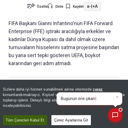
a-
|
+A
Özetle
Dinle
Kaydet
FIFA Başkanı Gianni Infantino'nun FIFA Forward
Enterprise (FFE) iştirakı aracılığıyla erkekler ve
kadınlar Dünya Kupası da dahil olmak üzere
turnuvaların hisselerini satma projesine başından
bu yana sert tepki gösteren UEFA, boykot
kararından geri adım atmadı.
ÖNERİLEN HABERLER
Sizlere daha iyi hizmet sunabilmek adına sitemizde
çerez
×
Bugünün öne çıkan manşetleri
SPOR
konumlandırmaktayız. Kişisel verileriniz, KVKK ve GDPR kapsamında
ve gelişmeleri neler?
Özel | Hyeon-gyu Oh için Luis
toplanıp işlenir. Detaylı bilgi almak için
Aydınlatma Metnimizi
📰
Son 30 güne ait haberleri, spor gelişmelerini veya yazar yazılarını sorgulayabilirsiniz.
inceleyebilirsiniz.
Suarez benzetmesi! "En iyi
halini henüz görmediniz"
Tüm Çerezleri Kabul Et
Çerez Ayarlarına Git