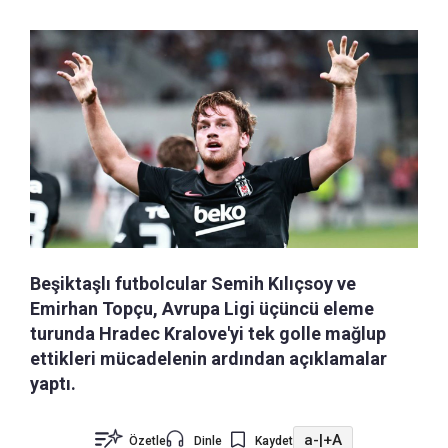
Beşiktaşlı futbolcular Semih Kılıçsoy ve
Emirhan Topçu, Avrupa Ligi üçüncü eleme
turunda Hradec Kralove'yi tek golle mağlup
ettikleri mücadelenin ardından açıklamalar
yaptı.
a-
|
+A
Özetle
Dinle
Kaydet