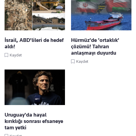
İsrail, ABD'lileri de hedef
Hürmüz'de 'ortaklık'
aldı!
çözümü! Tahran
anlaşmayı duyurdu
Kaydet
Kaydet
Uruguay'da hayal
kırıklığı sonrası efsaneye
tam yetki