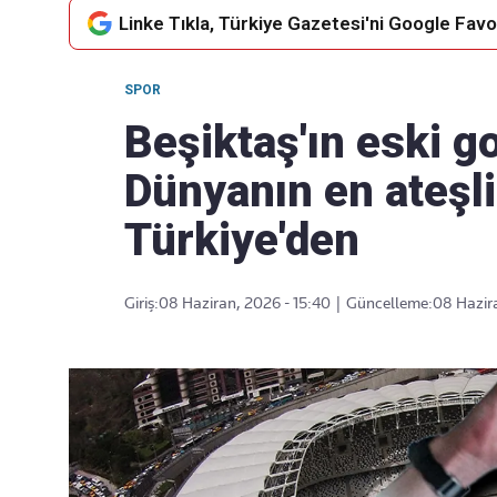
Linke Tıkla, Türkiye Gazetesi'ni Google Favor
SPOR
Takip Edin
Favori mecralarınızda haber
Beşiktaş'ın eski g
akışımıza ulaşın
Dünyanın en ateşli 
Türkiye'den
Giriş:
08 Haziran, 2026 - 15:40
|
Güncelleme:
08 Hazira