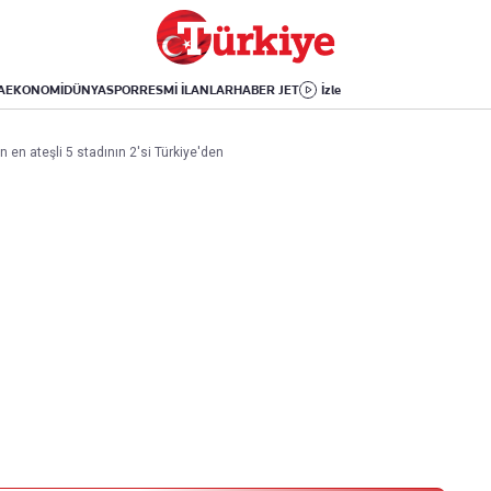
Dünya
Yaşam
Kültür-Sanat
Orta Doğu
Sağlık
Sinema
Avrupa
Hava Durumu
Arkeoloji
A
EKONOMİ
DÜNYA
SPOR
RESMİ İLANLAR
HABER JET
İzle
Amerika
Yemek
Kitap
Afrika
Seyahat
Tarih
 en ateşli 5 stadının 2'si Türkiye'den
İsrail-Gazze
Aktüel
Uygulamalar