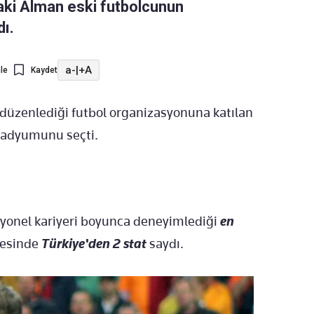
aki Alman eski futbolcunun
dı.
a-
|
+A
le
Kaydet
n düzenlediği futbol organizasyonuna katılan
stadyumunu seçti.
fesyonel kariyeri boyunca deneyimlediği
en
tesinde
Türkiye'den 2 stat
saydı.