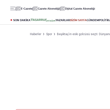
Gündem
Ekonomi
Spor
E-Gazete
Gazete Aboneliği
Dijital Gazete Aboneliği
Politika
Borsa
Futbol
Eğitim
Altın
Puan Durumu
SON DAKİKA
YAZARLAR
BİZİM SAYFA
GÜNDEM
POLİTİK
Döviz
Fikstür
Hisse Senedi
Şampiyonlar Ligi
Haberler
Spor
Beşiktaş'ın eski golcüsü seçti: Dünyanın
Kripto Para
Avrupa Ligi
Emlak
Basketbol
T-Otomobil
Turizm
Yazarlar
Diğer Kategoriler
Kurumsal
Bugünün Yazarları
Magazin
Hakkımızda
Tüm Yazarlar
Teknoloji
İletişim
Resmî Ilanlar
Künye
Haberler
Gazete Aboneliği
Foto Haber
Danışma Telefonları
Video Galeri
Yasal
Reklam Ver