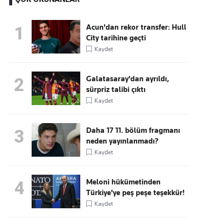
Acun'dan rekor transfer: Hull
1
City tarihine geçti
Kaçırmayın
Kaydet
Ücretsiz üye olun, gündemi
şekillendiren gelişmeleri önce siz duyun
Galatasaray'dan ayrıldı,
2
sürpriz talibi çıktı
Kaydet
Daha 17 11. bölüm fragmanı
3
neden yayınlanmadı?
Kaydet
Meloni hükümetinden
4
Türkiye'ye peş peşe teşekkür!
Kaydet