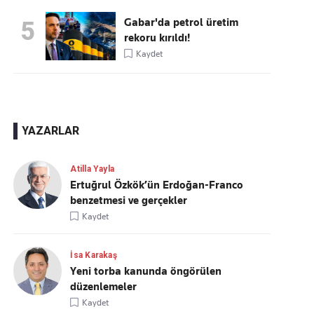
Gabar'da petrol üretim
5
rekoru kırıldı!
Kaydet
YAZARLAR
Atilla Yayla
Ertuğrul Özkök’ün Erdoğan-Franco
benzetmesi ve gerçekler
Kaydet
İsa Karakaş
Yeni torba kanunda öngörülen
düzenlemeler
Kaydet