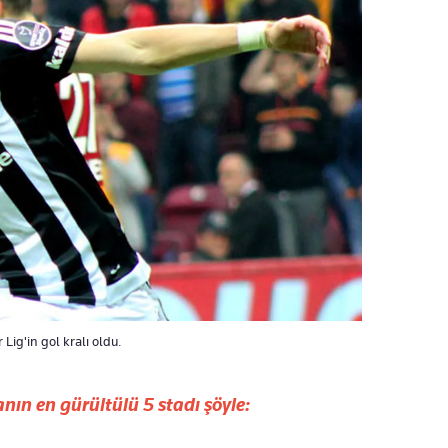
Lig'in gol kralı oldu.
nın en gürültülü 5 stadı şöyle: