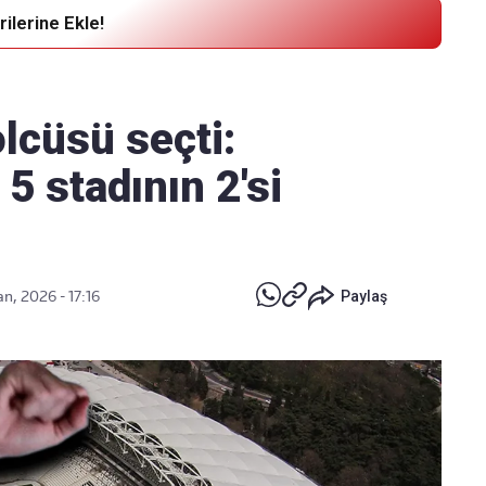
ilerine Ekle!
Haber Verin
Editör masamıza bilgi ve materyal
olcüsü seçti:
göndermek için
tıklayın
5 stadının 2'si
n, 2026 - 17:16
Paylaş