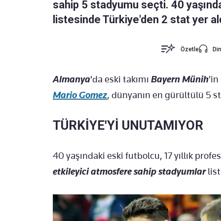
sahip 5 stadyumu seçti. 40 yaşınd
listesinde Türkiye'den 2 stat yer al
Özetle
Din
Almanya
'da eski takımı
Bayern Münih
'i
Mario Gomez
, dünyanın en gürültülü 5 
TÜRKİYE'Yİ UNUTAMIYOR
40 yaşındaki eski futbolcu, 17 yıllık pro
etkileyici atmosfere sahip stadyumlar
lis