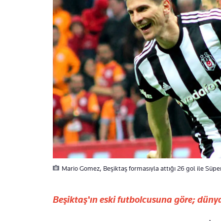
Mario Gomez, Beşiktaş formasıyla attığı 26 gol ile Süper 
Beşiktaş'ın eski futbolcusuna göre; dünya