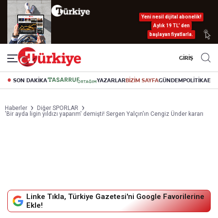
Yeni nesil dijital abonelik!
Aylık 19 TL’ den
başlayan fiyatlarla.
GİRİŞ
SON DAKİKA
YAZARLAR
BİZİM SAYFA
GÜNDEM
POLİTİKA
EK
Haberler
Diğer SPORLAR
'Bir ayda ligin yıldızı yaparım' demişti! Sergen Yalçın'ın Cengiz Ünder kararı
Linke Tıkla, Türkiye Gazetesi'ni Google Favorilerine
Ekle!