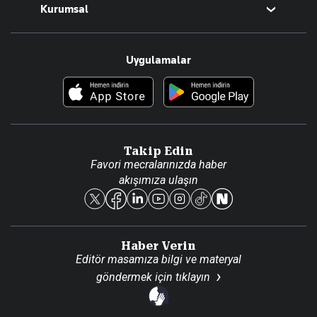
Kurumsal
Teknoloji
Resmî Ilanlar
Hakkımızda
Uygulamalar
Haberler
İletişim
Foto Haber
Künye
Video Galeri
Gazete Aboneliği
Danışma Telefonları
Takip Edin
Favori mecralarınızda haber
Yasal
akışımıza ulaşın
Reklam Ver
Haber Verin
Editör masamıza bilgi ve materyal
göndermek için
tıklayın