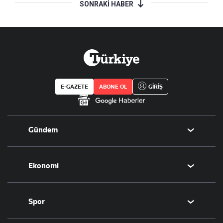
SONRAKİ HABER
E-GAZETE
ABONE OL
GİRİŞ
Gündem
Politika
Ekonomi
Eğitim
Borsa
Spor
Altın
Döviz
Futbol