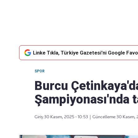
Takip Edin
Favori mecralarınızda haber
akışımıza ulaşın
Linke Tıkla, Türkiye Gazetesi'ni Google Favor
SPOR
Burcu Çetinkaya'd
Şampiyonası'nda ta
Giriş:
30 Kasım, 2025 - 10:53
|
Güncelleme:
30 Kasım, 