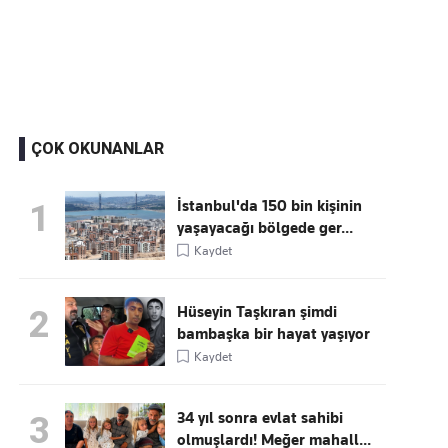
Kaçırmayın
Ücretsiz üye olun, gündemi
şekillendiren gelişmeleri önce siz duyun
ÇOK OKUNANLAR
İstanbul'da 150 bin kişinin
1
yaşayacağı bölgede ger...
Kaydet
Hüseyin Taşkıran şimdi
2
bambaşka bir hayat yaşıyor
Kaydet
34 yıl sonra evlat sahibi
3
olmuşlardı! Meğer mahall...