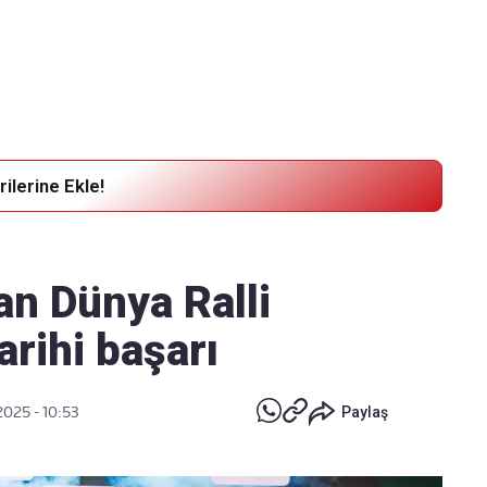
Haber Verin
Editör masamıza bilgi ve materyal
göndermek için
tıklayın
ilerine Ekle!
an Dünya Ralli
rihi başarı
2025 - 10:53
Paylaş