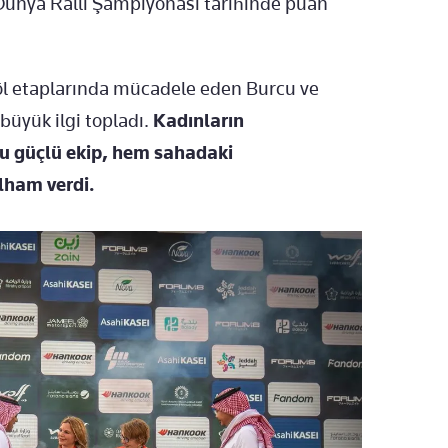
Dünya Ralli Şampiyonası tarihinde puan
çöl etaplarında mücadele eden Burcu ve
 büyük ilgi topladı.
Kadınların
bu güçlü ekip, hem sahadaki
lham verdi.