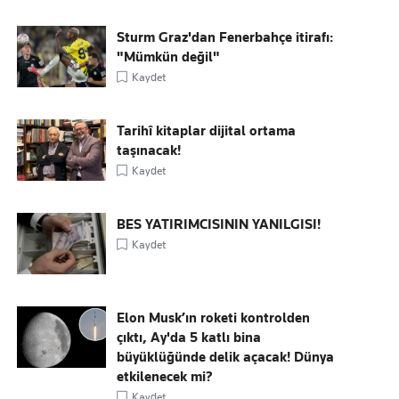
Sturm Graz'dan Fenerbahçe itirafı:
"Mümkün değil"
Kaydet
Tarihî kitaplar dijital ortama
taşınacak!
Kaydet
BES YATIRIMCISININ YANILGISI!
Kaydet
Elon Musk’ın roketi kontrolden
çıktı, Ay'da 5 katlı bina
büyüklüğünde delik açacak! Dünya
etkilenecek mi?
Kaydet