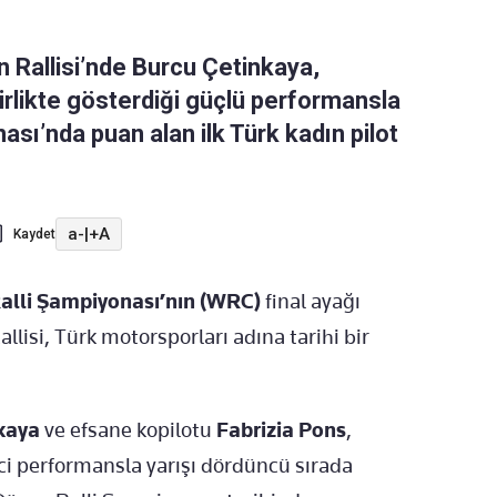
n Rallisi’nde Burcu Çetinkaya,
birlikte gösterdiği güçlü performansla
ası’nda puan alan ilk Türk kadın pilot
a-
|
+A
Kaydet
alli Şampiyonası’nın (WRC)
final ayağı
llisi, Türk motorsporları adına tarihi bir
kaya
ve efsane kopilotu
Fabrizia Pons
,
ci performansla yarışı dördüncü sırada