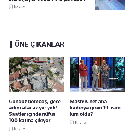
Kaydet
ÖNE ÇIKANLAR
Gündüz bomboş, gece
MasterChef ana
adım atacak yer yok!
kadroya giren 19. isim
Saatler içinde nüfus
kim oldu?
100 katına çıkıyor
Kaydet
Kaydet