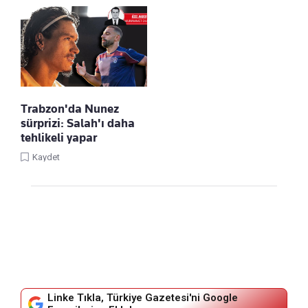
Trabzon'da Nunez
sürprizi: Salah'ı daha
tehlikeli yapar
Kaydet
Linke Tıkla, Türkiye Gazetesi'ni Google