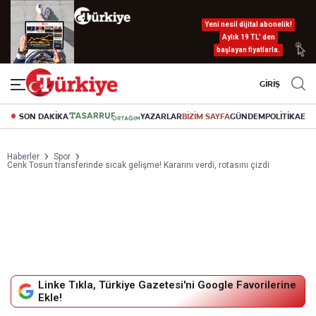
Yeni nesil dijital abonelik!
Aylık 19 TL’ den
başlayan fiyatlarla.
GİRİŞ
SON DAKİKA
YAZARLAR
BİZİM SAYFA
GÜNDEM
POLİTİKA
EK
Haberler
Spor
Cenk Tosun transferinde sıcak gelişme! Kararını verdi, rotasını çizdi
Linke Tıkla, Türkiye Gazetesi'ni Google Favorilerine
Ekle!