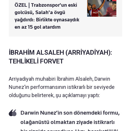
ÖZEL | Trabzonspor'un eski
golcüsü, Salah'a övgü
yağdırdı: Birlikte oynasaydık
en az 15 gol atardım
İBRAHİM ALSALEH (ARRİYADİYAH):
TEHLİKELİ FORVET
Arriyadiyah muhabiri İbrahim Alsaleh, Darwin
Nunez’in performansının istikrarlı bir seviyede
olduğunu belirterek, şu açıklamayı yaptı:
Darwin Nunez’in son dönemdeki formu,
olağanüstü olmaktan ziyade istikrarlı