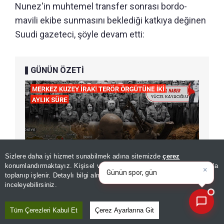
Nunez'in muhtemel transfer sonrası bordo-
mavili ekibe sunmasını beklediği katkıya değinen
Suudi gazeteci, şöyle devam etti:
GÜNÜN ÖZETİ
×
Günün spor, gündem ve
Sizlere daha iyi hizmet sunabilmek adına sitemizde
çerez
ekonomi gelişmelerini analiz
konumlandırmaktayız. Kişisel verileriniz, KVKK ve GDPR kapsamında
edin!
toplanıp işlenir. Detaylı bilgi almak için
Aydınlatma Metnimizi
📰
Son 30 güne ait haberleri, spor gelişmelerini veya yazar yazılarını sorgulayabilirsiniz.
inceleyebilirsiniz.
Tüm Çerezleri Kabul Et
Çerez Ayarlarına Git
Nunez, Trabzonspor'a katılırsa takımın