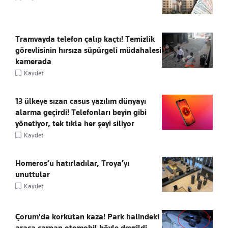
Tramvayda telefon çalıp kaçtı! Temizlik
görevlisinin hırsıza süpürgeli müdahalesi
kamerada
Kaydet
13 ülkeye sızan casus yazılım dünyayı
alarma geçirdi! Telefonları beyin gibi
yönetiyor, tek tıkla her şeyi siliyor
Kaydet
Homeros’u hatırladılar, Troya’yı
unuttular
Kaydet
Çorum'da korkutan kaza! Park halindeki
araca çarpan otomobil böyle devrildi