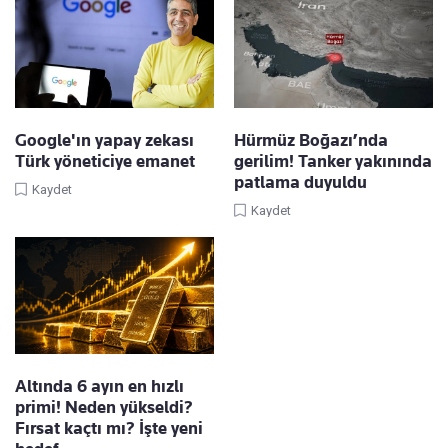
Google'ın yapay zekası
Hürmüz Boğazı’nda
Türk yöneticiye emanet
gerilim! Tanker yakınında
patlama duyuldu
Kaydet
Kaydet
Altında 6 ayın en hızlı
primi! Neden yükseldi?
Fırsat kaçtı mı? İşte yeni