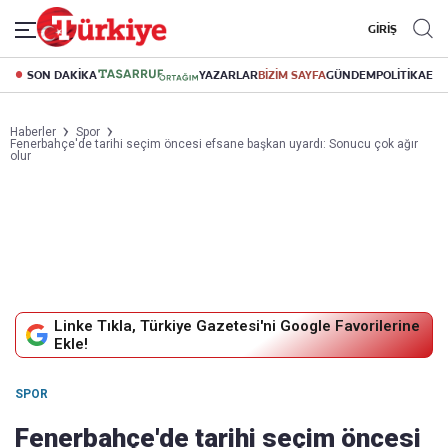
GİRİŞ
SON DAKİKA
YAZARLAR
BİZİM SAYFA
GÜNDEM
POLİTİKA
EK
Haberler
Spor
Fenerbahçe'de tarihi seçim öncesi efsane başkan uyardı: Sonucu çok ağır
olur
Linke Tıkla, Türkiye Gazetesi'ni Google Favorilerine
Ekle!
SPOR
Fenerbahçe'de tarihi seçim öncesi