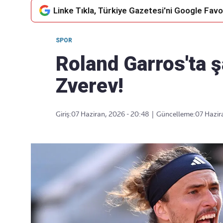
Linke Tıkla, Türkiye Gazetesi'ni Google Favor
SPOR
Takip Edin
Favori mecralarınızda haber
Roland Garros'ta 
akışımıza ulaşın
Zverev!
Giriş:
07 Haziran, 2026 - 20:48
|
Güncelleme:
07 Hazir