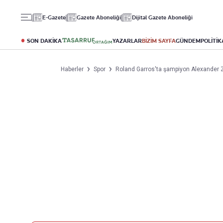
Gündem
Ekonomi
Spor
E-Gazete
Gazete Aboneliği
Dijital Gazete Aboneliği
Politika
Borsa
Futbol
Eğitim
Altın
Puan Durumu
SON DAKİKA
YAZARLAR
BİZİM SAYFA
GÜNDEM
POLİTİK
Döviz
Fikstür
Hisse Senedi
Şampiyonlar Ligi
Haberler
Spor
Roland Garros'ta şampiyon Alexander 
Kripto Para
Avrupa Ligi
Emlak
Basketbol
T-Otomobil
Turizm
Yazarlar
Diğer Kategoriler
Kurumsal
Bugünün Yazarları
Magazin
Hakkımızda
Tüm Yazarlar
Teknoloji
İletişim
Resmî Ilanlar
Künye
Haberler
Gazete Aboneliği
Foto Haber
Danışma Telefonları
Video Galeri
Yasal
Reklam Ver