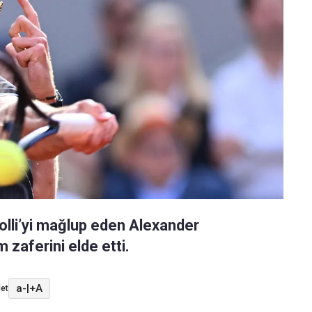
olli’yi mağlup eden Alexander
 zaferini elde etti.
a-
|
+A
et