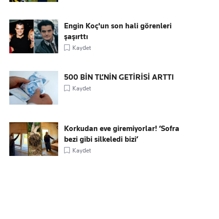
Engin Koç'un son hali görenleri
şaşırttı
Kaydet
500 BİN TL’NİN GETİRİSİ ARTTI
Kaydet
Korkudan eve giremiyorlar! ‘Sofra
bezi gibi silkeledi bizi’
Kaydet