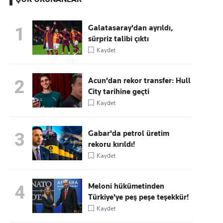
Galatasaray'dan ayrıldı,
1
sürpriz talibi çıktı
Kaçırmayın
Kaydet
Ücretsiz üye olun, gündemi
şekillendiren gelişmeleri önce siz duyun
Acun'dan rekor transfer: Hull
2
City tarihine geçti
Kaydet
Gabar'da petrol üretim
3
rekoru kırıldı!
Kaydet
Meloni hükümetinden
4
Türkiye'ye peş peşe teşekkür!
Kaydet