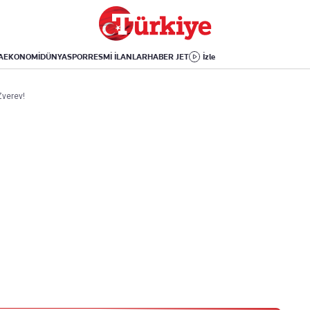
Dünya
Yaşam
Kültür-Sanat
Orta Doğu
Sağlık
Sinema
Avrupa
Hava Durumu
Arkeoloji
A
EKONOMİ
DÜNYA
SPOR
RESMİ İLANLAR
HABER JET
İzle
Amerika
Yemek
Kitap
Afrika
Seyahat
Tarih
Zverev!
İsrail-Gazze
Aktüel
Uygulamalar