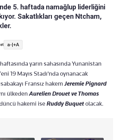
de 5. haftada namağlup liderliğini
ıkıyor. Sakatlıkları geçen Ntcham,
ler.
a-
|
+A
et
. haftasında yarın sahasında Yunanistan
Yeni 19 Mayıs Stadı'nda oynanacak
Müsabakayı Fransız hakem
Jeremie Pignard
aynı ülkeden
Aurelien Drouet ve Thomas
rdüncü hakemi ise
Ruddy Buquet
olacak.