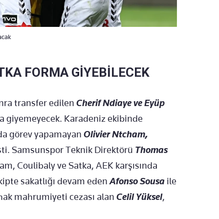
acak
TKA FORMA GİYEBİLECEK
nra transfer edilen
Cherif Ndiaye ve Eyüp
ma giyemeyecek. Karadeniz ekibinde
sında görev yapamayan
Olivier Ntcham,
şti. Samsunspor Teknik Direktörü
Thomas
am, Coulibaly ve Satka, AEK karşısında
ekipte sakatlığı devam eden
Afonso Sousa
ile
hak mahrumiyeti cezası alan
Celil Yüksel
,