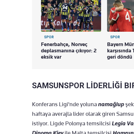
SPOR
SPOR
Fenerbahçe, Norveç
Bayern Mün
deplasmanına çıkıyor: 2
karşısında 
eksik var
geri döndü
SAMSUNSPOR LİDERLİĞİ B
Konferans Ligi'nde yoluna
namağlup
şek
haftaya averajla lider olarak giren Samsu
istiyor. Ligde Polonya temsilcisi
Legia Va
Dinoma Kiev
ile Malta temsilcisi
Hamrun