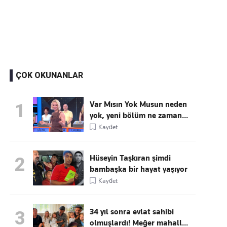
Kaçırmayın
Ücretsiz üye olun, gündemi
şekillendiren gelişmeleri önce siz duyun
ÇOK OKUNANLAR
Var Mısın Yok Musun neden
1
yok, yeni bölüm ne zaman...
Kaydet
Hüseyin Taşkıran şimdi
2
bambaşka bir hayat yaşıyor
Kaydet
34 yıl sonra evlat sahibi
3
olmuşlardı! Meğer mahall...