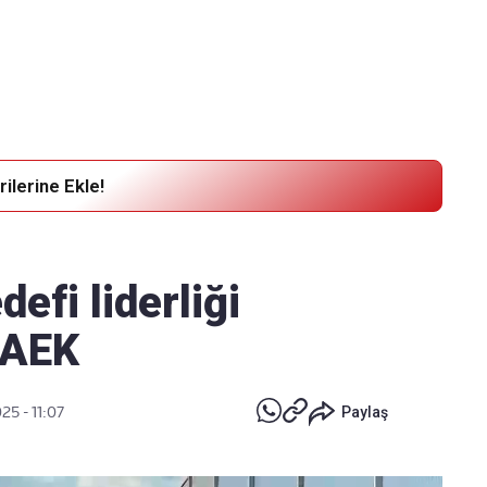
Haber Verin
Editör masamıza bilgi ve materyal
göndermek için
tıklayın
ilerine Ekle!
fi liderliği
 AEK
025 - 11:07
Paylaş