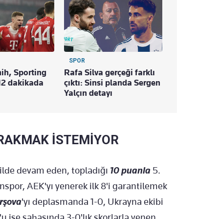
SPOR
ih, Sporting
Rafa Silva gerçeği farklı
12 dakikada
çıktı: Sinsi planda Sergen
Yalçın detayı
IRAKMAK İSTEMİYOR
ilde devam eden, topladığı
10 puanla
5.
nspor, AEK'yı yenerek ilk 8'i garantilemek
rşova
'yı deplasmanda 1-0, Ukrayna ekibi
'u ise sahasında 3-0'lık skorlarla yenen