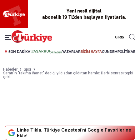
Yeni nesil dijital
okuma deneyimi
canlı soru cevap
abonelik 19 TL’den başlayan fiyatlarla.
GİRİŞ
SON DAKİKA
YAZARLAR
BİZİM SAYFA
GÜNDEM
POLİTİKA
EK
Haberler
Spor
Saran'ın "takıma ihanet" dediği yıldızdan çıldırtan hamle: Derbi sonrası tepki
çekti
Linke Tıkla, Türkiye Gazetesi'ni Google Favorilerine
Ekle!