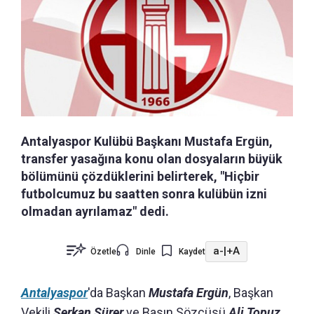
Antalyaspor Kulübü Başkanı Mustafa Ergün,
transfer yasağına konu olan dosyaların büyük
bölümünü çözdüklerini belirterek, "Hiçbir
futbolcumuz bu saatten sonra kulübün izni
olmadan ayrılamaz" dedi.
a-
|
+A
Özetle
Dinle
Kaydet
Antalyaspor
'da Başkan
Mustafa Ergün
, Başkan
Vekili
Serkan Sürer
ve Basın Sözcüsü
Ali Topuz