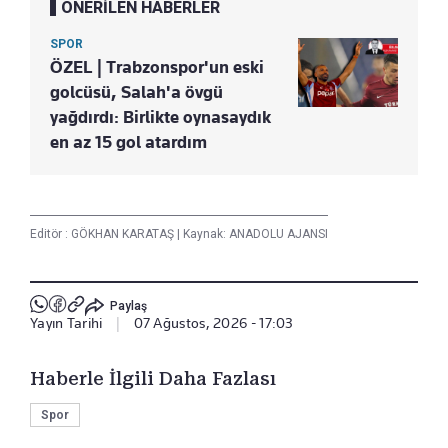
ÖNERİLEN HABERLER
SPOR
ÖZEL | Trabzonspor'un eski
golcüsü, Salah'a övgü
yağdırdı: Birlikte oynasaydık
en az 15 gol atardım
Editör :
GÖKHAN KARATAŞ
|
Kaynak: ANADOLU AJANSI
Paylaş
Yayın Tarihi
|
07 Ağustos, 2026 - 17:03
Haberle İlgili Daha Fazlası
Spor