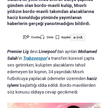
gündem olan bordo-mavili kulüp, Mısırlı
yıldızın bordo-mavili takımdan alacaklarına
haciz konulduğu yönünde yayımlanan
haberlerin gerçeği yansıtmadığını bildirdi.
a-
|
+A
Özetle
Dinle
Kaydet
Premier Lig
devi
Liverpool
'dan
ayrılan
Mohamed
Salah
'ın
Trabzonspor
'a transferi küresel çapta
ses getirirken; kulüpten alacaklarını tahsil
edemeyen bir kişinin, 34 yaşındaki Mısırlı
futbolcuya yapılacak ödemeler üzerinden
haciz
işlemi
başlattığı iddia edildi. Bordo-mavililerden
söz konusu iddiaya cevap gecikmedi.