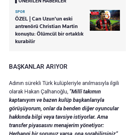
ÖNERİLEN HABERLER
SPOR
ÖZEL | Can Uzun'un eski
antrenörü Christian Martin
konuştu: Ölümcül bir ortaklık
kurabilir
BAŞKANLAR ARIYOR
Adının sürekli Türk kulüpleriyle anılmasıyla ilgili
olarak Hakan Çalhanoğlu,
“Millî takımın
kaptanıyım ve bazen kulüp başkanlarıyla
görüşüyorum, onlar da benden diğer oyuncular
hakkında bilgi veya tavsiye istiyorlar. Ama
transfer piyasasını menajerim yönetiyor:
Herhangi bir sorunuz varsa, ona sorabilirsiniz”