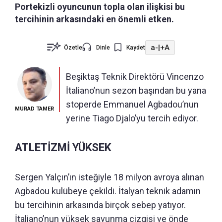
Portekizli oyuncunun topla olan ilişkisi bu
tercihinin arkasındaki en önemli etken.
a-
|
+A
Özetle
Dinle
Kaydet
Beşiktaş Teknik Direktörü Vincenzo
İtaliano’nun sezon başından bu yana
stoperde Emmanuel Agbadou’nun
MURAD TAMER
yerine Tiago Djalo’yu tercih ediyor.
ATLETİZMİ YÜKSEK
Sergen Yalçın’ın isteğiyle 18 milyon avroya alınan
Agbadou kulübeye çekildi. İtalyan teknik adamın
bu tercihinin arkasında birçok sebep yatıyor.
İtaliano’nun yüksek savunma çizgisi ve önde