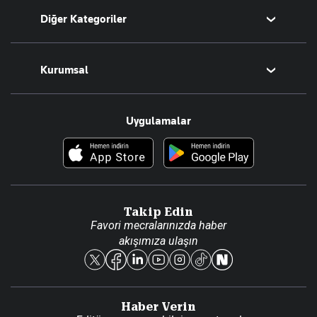
Diğer Kategoriler
Tüm Yazarlar
Magazin
Kurumsal
Teknoloji
Resmî Ilanlar
Hakkımızda
Uygulamalar
Haberler
İletişim
Foto Haber
Künye
Video Galeri
Gazete Aboneliği
Danışma Telefonları
Takip Edin
Favori mecralarınızda haber
Yasal
akışımıza ulaşın
Reklam Ver
Haber Verin