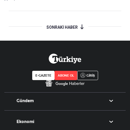
SONRAKİ HABER
E-GAZETE
ABONE OL
GİRİŞ
Gündem
Politika
Ekonomi
Eğitim