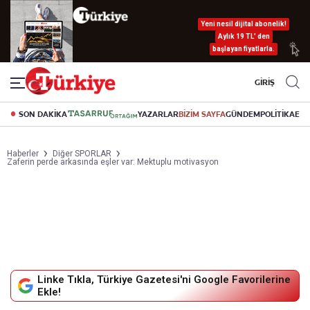
Yeni nesil dijital abonelik!
Aylık 19 TL’ den
başlayan fiyatlarla.
GİRİŞ
SON DAKİKA
YAZARLAR
BİZİM SAYFA
GÜNDEM
POLİTİKA
EK
Haberler
Diğer SPORLAR
Zaferin perde arkasında eşler var: Mektuplu motivasyon
Linke Tıkla, Türkiye Gazetesi'ni Google Favorilerine
Ekle!