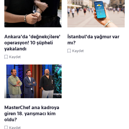
Ankara'da 'değnekçilere'
İstanbul'da yağmur var
operasyon! 10 şüpheli
mı?
yakalandı
Kaydet
Kaydet
MasterChef ana kadroya
giren 18. yarışmacı kim
oldu?
Kaydet